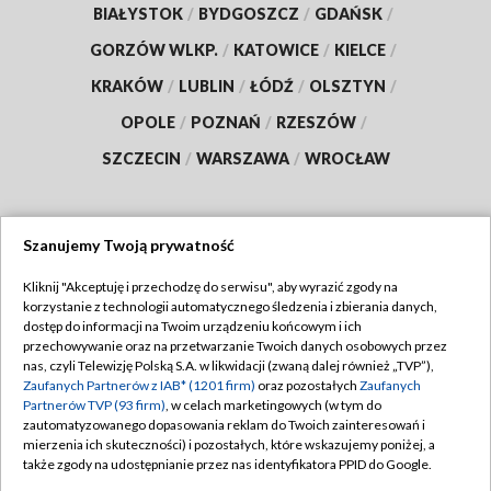
BIAŁYSTOK
/
BYDGOSZCZ
/
GDAŃSK
/
GORZÓW WLKP.
/
KATOWICE
/
KIELCE
/
KRAKÓW
/
LUBLIN
/
ŁÓDŹ
/
OLSZTYN
/
OPOLE
/
POZNAŃ
/
RZESZÓW
/
SZCZECIN
/
WARSZAWA
/
WROCŁAW
Szanujemy Twoją prywatność
Dołącz do nas:
Kliknij "Akceptuję i przechodzę do serwisu", aby wyrazić zgody na
korzystanie z technologii automatycznego śledzenia i zbierania danych,
TVP
dostęp do informacji na Twoim urządzeniu końcowym i ich
Abonament TVP
przechowywanie oraz na przetwarzanie Twoich danych osobowych przez
Regulamin TVP
nas, czyli Telewizję Polską S.A. w likwidacji (zwaną dalej również „TVP”),
Emisja w TVP
Polityka prywatności
Zaufanych Partnerów z IAB* (1201 firm)
oraz pozostałych
Zaufanych
Partnerów TVP (93 firm)
, w celach marketingowych (w tym do
Centrum informacji TVP
Moje zgody
zautomatyzowanego dopasowania reklam do Twoich zainteresowań i
mierzenia ich skuteczności) i pozostałych, które wskazujemy poniżej, a
Naziemna Telewizja Cyfrowa
Pomoc
także zgody na udostępnianie przez nas identyfikatora PPID do Google.
Sklep TVP