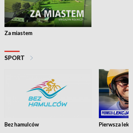
Za miastem
SPORT
Bez hamulców
Pierwsza lekc