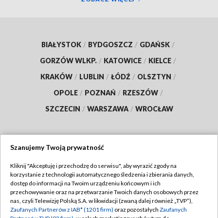
BIAŁYSTOK
/
BYDGOSZCZ
/
GDAŃSK
/
GORZÓW WLKP.
/
KATOWICE
/
KIELCE
/
KRAKÓW
/
LUBLIN
/
ŁÓDŹ
/
OLSZTYN
/
OPOLE
/
POZNAŃ
/
RZESZÓW
/
SZCZECIN
/
WARSZAWA
/
WROCŁAW
Szanujemy Twoją prywatność
Dołącz do nas:
Kliknij "Akceptuję i przechodzę do serwisu", aby wyrazić zgody na
korzystanie z technologii automatycznego śledzenia i zbierania danych,
TVP
dostęp do informacji na Twoim urządzeniu końcowym i ich
Abonament TVP
przechowywanie oraz na przetwarzanie Twoich danych osobowych przez
Regulamin TVP
nas, czyli Telewizję Polską S.A. w likwidacji (zwaną dalej również „TVP”),
Emisja w TVP
Polityka prywatności
Zaufanych Partnerów z IAB* (1201 firm)
oraz pozostałych
Zaufanych