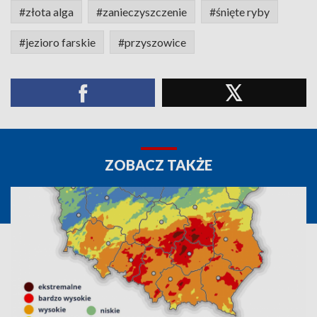
#złota alga
#zanieczyszczenie
#śnięte ryby
#jezioro farskie
#przyszowice
ZOBACZ TAKŻE