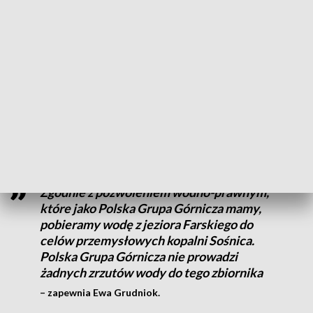
natomiast to co trzeba przede wszystkim
podkreślić to fakt, że ten zbiornik nie
znajduje się w administracji Regionalnego
Zarządu Gospodarki Wodnej w Gliwicach
– wyjaśnia Tomasz Biela.
Zbiornik jest własnością kopalni Sośnica należącej do
Polskiej Grupy Górniczej.
Zgodnie z pozwoleniem wodno-prawnym,
które jako Polska Grupa Górnicza mamy,
pobieramy wodę z jeziora Farskiego do
celów przemysłowych kopalni Sośnica.
Polska Grupa Górnicza nie prowadzi
żadnych zrzutów wody do tego zbiornika
– zapewnia Ewa Grudniok.