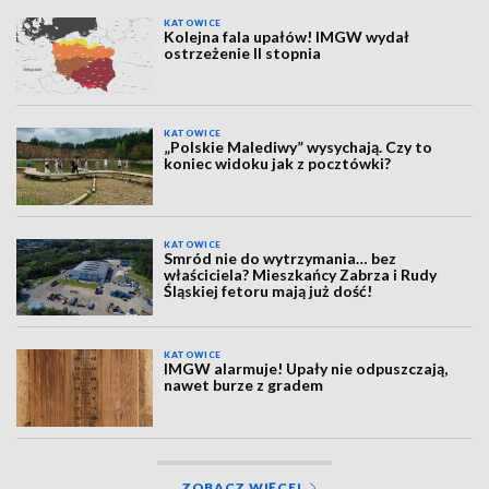
KATOWICE
Kolejna fala upałów! IMGW wydał
ostrzeżenie II stopnia
KATOWICE
„Polskie Malediwy” wysychają. Czy to
koniec widoku jak z pocztówki?
KATOWICE
Smród nie do wytrzymania… bez
właściciela? Mieszkańcy Zabrza i Rudy
Śląskiej fetoru mają już dość!
KATOWICE
IMGW alarmuje! Upały nie odpuszczają,
nawet burze z gradem
ZOBACZ WIĘCEJ