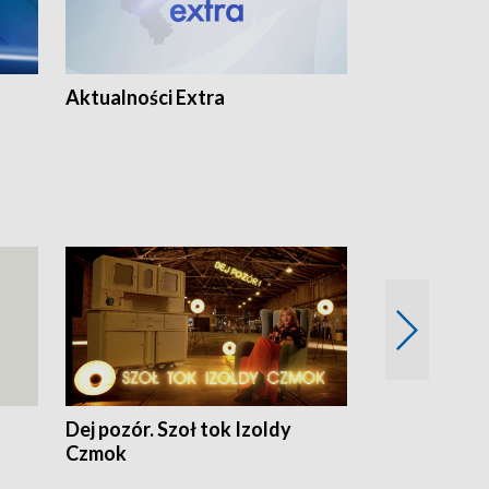
Aktualności Extra
Dej pozór. Szoł tok Izoldy
Dzień z blisk
Czmok