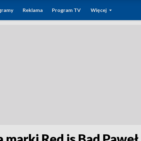
gramy
Reklama
Program TV
Więcej
 marki Red is Bad Paweł 