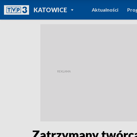
POWRÓT DO
KATOWICE
Aktualności
Pro
TVP REGIONY
Zatrzymany twórca