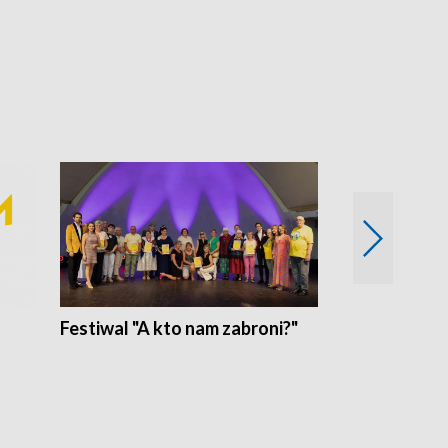
Festiwal "A kto nam zabroni?"
Mikrokosmo