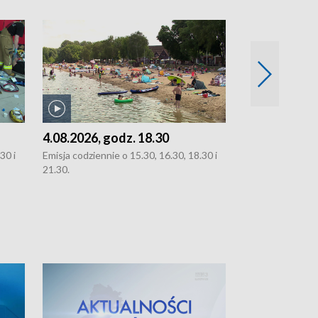
4.08.2026, godz. 18.30
3.08.2026, g
30 i
Emisja codziennie o 15.30, 16.30, 18.30 i
Emisja codziennie
21.30.
oraz 21.30