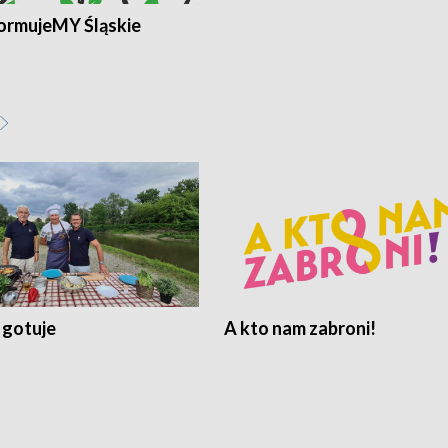
ormujeMY Śląskie
 gotuje
A kto nam zabroni!