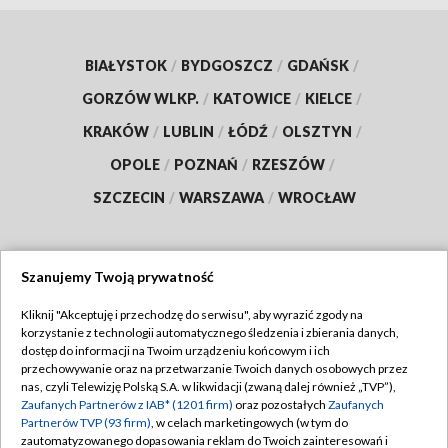
BIAŁYSTOK
/
BYDGOSZCZ
/
GDAŃSK
/
GORZÓW WLKP.
/
KATOWICE
/
KIELCE
/
KRAKÓW
/
LUBLIN
/
ŁÓDŹ
/
OLSZTYN
/
OPOLE
/
POZNAŃ
/
RZESZÓW
/
SZCZECIN
/
WARSZAWA
/
WROCŁAW
Szanujemy Twoją prywatność
Dołącz do nas:
Kliknij "Akceptuję i przechodzę do serwisu", aby wyrazić zgody na
korzystanie z technologii automatycznego śledzenia i zbierania danych,
TVP
dostęp do informacji na Twoim urządzeniu końcowym i ich
Abonament TVP
przechowywanie oraz na przetwarzanie Twoich danych osobowych przez
Regulamin TVP
nas, czyli Telewizję Polską S.A. w likwidacji (zwaną dalej również „TVP”),
Emisja w TVP
Polityka prywatności
Zaufanych Partnerów z IAB* (1201 firm)
oraz pozostałych
Zaufanych
Partnerów TVP (93 firm)
, w celach marketingowych (w tym do
Centrum informacji TVP
Moje zgody
zautomatyzowanego dopasowania reklam do Twoich zainteresowań i