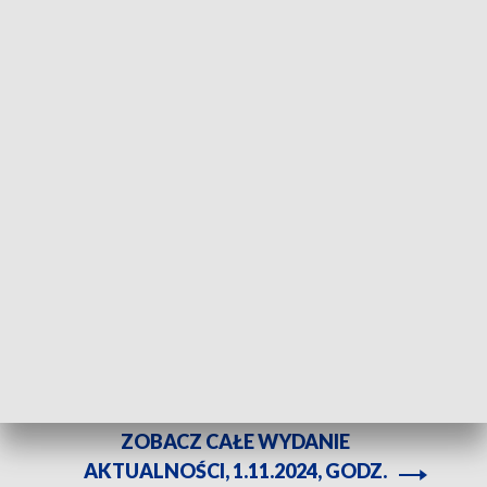
Pierwsze miały swoją wstawę przedszkolaki. Fot. TVP3 Katowice
Mieszkańcy Rudy Śląskiej wyremontowali
przydrożny i zaniedbany obiekt i zamienili go w
miejsce, gdzie każdy może podzielić się swoim
hobby. Na razie w "kapliczce" można podziwiać
prace przedszkolaków, za chwilę jednak wystawią
się tam lokalni artyści.
ZOBACZ CAŁE WYDANIE
AKTUALNOŚCI, 1.11.2024, GODZ.