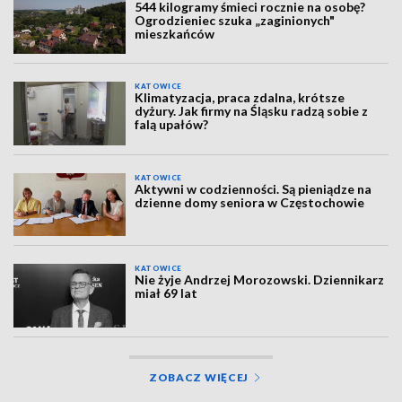
544 kilogramy śmieci rocznie na osobę?
Ogrodzieniec szuka „zaginionych"
mieszkańców
KATOWICE
Klimatyzacja, praca zdalna, krótsze
dyżury. Jak firmy na Śląsku radzą sobie z
falą upałów?
KATOWICE
Aktywni w codzienności. Są pieniądze na
dzienne domy seniora w Częstochowie
KATOWICE
Nie żyje Andrzej Morozowski. Dziennikarz
miał 69 lat
ZOBACZ WIĘCEJ