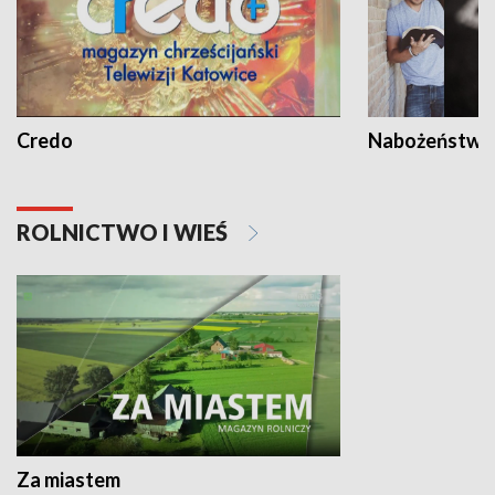
Credo
Nabożeństwa 
ROLNICTWO I WIEŚ
Za miastem