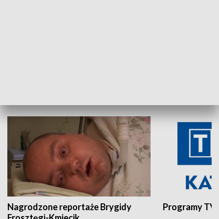
Aktualności sprzed lat
Z historią w tl
INNE
Nagrodzone reportaże Brygidy
Programy TVP
Frosztęgi-Kmiecik