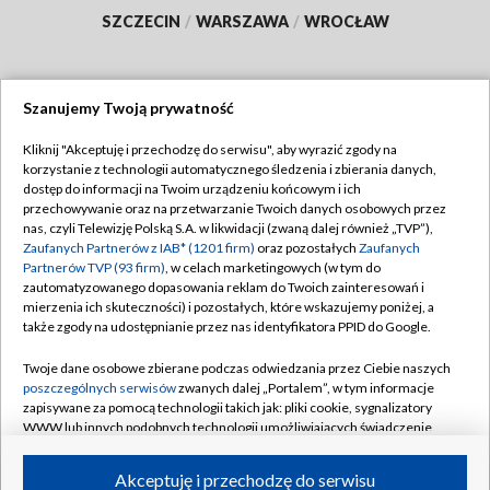
SZCZECIN
/
WARSZAWA
/
WROCŁAW
Szanujemy Twoją prywatność
Dołącz do nas:
Kliknij "Akceptuję i przechodzę do serwisu", aby wyrazić zgody na
korzystanie z technologii automatycznego śledzenia i zbierania danych,
TVP
dostęp do informacji na Twoim urządzeniu końcowym i ich
Abonament TVP
przechowywanie oraz na przetwarzanie Twoich danych osobowych przez
Regulamin TVP
nas, czyli Telewizję Polską S.A. w likwidacji (zwaną dalej również „TVP”),
Emisja w TVP
Polityka prywatności
Zaufanych Partnerów z IAB* (1201 firm)
oraz pozostałych
Zaufanych
Partnerów TVP (93 firm)
, w celach marketingowych (w tym do
Centrum informacji TVP
Moje zgody
zautomatyzowanego dopasowania reklam do Twoich zainteresowań i
mierzenia ich skuteczności) i pozostałych, które wskazujemy poniżej, a
Naziemna Telewizja Cyfrowa
Pomoc
także zgody na udostępnianie przez nas identyfikatora PPID do Google.
Sklep TVP
Biuro reklamy
Twoje dane osobowe zbierane podczas odwiedzania przez Ciebie naszych
Rada Programowa
Kontakt
poszczególnych serwisów
zwanych dalej „Portalem”, w tym informacje
zapisywane za pomocą technologii takich jak: pliki cookie, sygnalizatory
System NOS
WWW lub innych podobnych technologii umożliwiających świadczenie
dopasowanych i bezpiecznych usług, personalizację treści oraz reklam,
Informacje o nadawcy
Kanały
udostępnianie funkcji mediów społecznościowych oraz analizowanie
Akceptuję i przechodzę do serwisu
ruchu w Internecie.
Program dla prasy