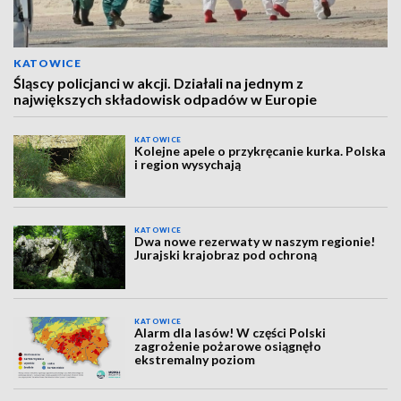
KATOWICE
Śląscy policjanci w akcji. Działali na jednym z
największych składowisk odpadów w Europie
KATOWICE
Kolejne apele o przykręcanie kurka. Polska
i region wysychają
KATOWICE
Dwa nowe rezerwaty w naszym regionie!
Jurajski krajobraz pod ochroną
KATOWICE
Alarm dla lasów! W części Polski
zagrożenie pożarowe osiągnęło
ekstremalny poziom