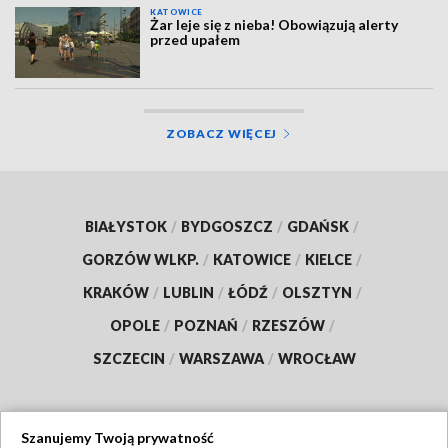
KATOWICE
Żar leje się z nieba! Obowiązują alerty
przed upałem
ZOBACZ WIĘCEJ
BIAŁYSTOK
/
BYDGOSZCZ
/
GDAŃSK
/
GORZÓW WLKP.
/
KATOWICE
/
KIELCE
/
KRAKÓW
/
LUBLIN
/
ŁÓDŹ
/
OLSZTYN
/
OPOLE
/
POZNAŃ
/
RZESZÓW
/
SZCZECIN
/
WARSZAWA
/
WROCŁAW
Szanujemy Twoją prywatność