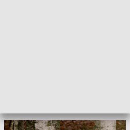
Sprawca nadal nie został ujęty, choć właściciel terenu, na
którym zatruto 18 drzew twierdzi, że dobrze wie, kto to
zrobił.
Do urzędu miejskiego w Sosnowcu trafia coraz więcej
wniosków o wycinkę.
Za usunięcie drzewa pobierana jest
opłata. W przypadku drzew obumarłych,
stwarzających zagrożenie np. ze względu
na zły stan zdrowotny, opłata nie jest
pobierana
– wyjaśnia Rafał Łysy z Urzędu Miejskiego w
Sosnowcu.