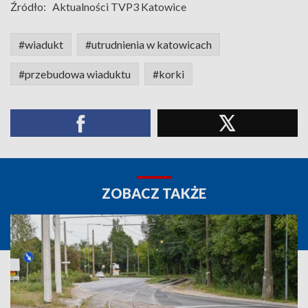
Źródło:
Aktualności TVP3 Katowice
#wiadukt
#utrudnienia w katowicach
#przebudowa wiaduktu
#korki
ZOBACZ TAKŻE