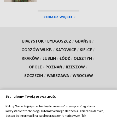
ZOBACZ WIĘCEJ
BIAŁYSTOK
/
BYDGOSZCZ
/
GDAŃSK
/
GORZÓW WLKP.
/
KATOWICE
/
KIELCE
/
KRAKÓW
/
LUBLIN
/
ŁÓDŹ
/
OLSZTYN
/
OPOLE
/
POZNAŃ
/
RZESZÓW
/
SZCZECIN
/
WARSZAWA
/
WROCŁAW
Szanujemy Twoją prywatność
Dołącz do nas:
Kliknij "Akceptuję i przechodzę do serwisu", aby wyrazić zgody na
korzystanie z technologii automatycznego śledzenia i zbierania danych,
TVP
dostęp do informacji na Twoim urządzeniu końcowym i ich