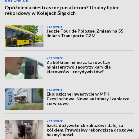
KATOWICE
Opóźnienia niestraszne pasażerom? Upalny lipiec
rekordowy w Kolejach Śląskich
KATOWICE
Jedzie Tour de Pologne. Zmiany na 55
liniach Transportu GZM
KATOWICE
Za kółkiem mimo zakazów. Czy
ministerstwo zaostrzy kary dla
kierowców - recydywistów?
KATOWICE
Ekologiczne inwestycje w MPK
Częstochowa. Nowe autobusy i zaplecze
serwisowe
KATOWICE
Sześć dożywotnich zakazów i dalej za
kółkiem. Prawdziwy rekordzista drogowej
bezmyślności