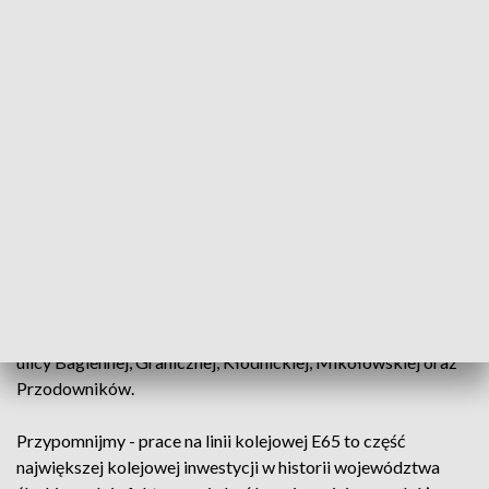
rozpoczęcia prac i wyburzeniu obiektu - przejście przez ulicę
Załęską będzie ponownie udostępnione.
Zakończenie prac przy obiekcie zaplanowano na sierpień
przyszłego roku. Przez wiadukt ten przebiega linia 171 od
Dąbrowy Górniczej w stronę Rudy Śląskiej i Gliwic.
Wykorzystywana jest głównie w ruchu towarowym. Po
zakończeniu prac, będzie wykorzystywana jako dodatkowy
objazd dla pociągów w związku z przebudową katowickiego
węzła kolejowego.
To szósty i ostatni już przebudowywany wiadukt w
Katowicach. Wcześniej prace rozpoczęły się kolejno przy
ulicy Bagiennej, Granicznej, Kłodnickiej, Mikołowskiej oraz
Przodowników.
Przypomnijmy - prace na linii kolejowej E65 to część
największej kolejowej inwestycji w historii województwa