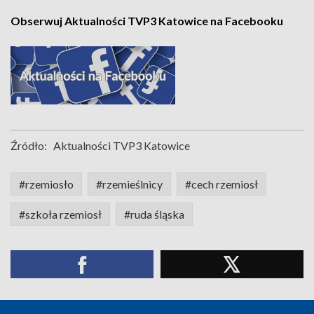
Obserwuj Aktualności TVP3 Katowice na Facebooku
Źródło:
Aktualności TVP3 Katowice
#rzemiosło
#rzemieślnicy
#cech rzemiosł
#szkoła rzemiosł
#ruda śląska