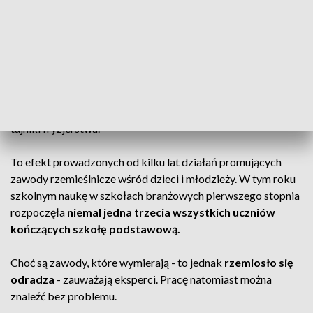
18.30
W Rudzie Śląskiej odbyło się pasowanie na ucznia rzemiosła.
67 młodych osób rozpoczęło naukę zawodu w lokalnych
zakładach rzemieślniczych.
Najwięcej będzie zgłębiało
tajniki fryzjerstwa.
To efekt prowadzonych od kilku lat działań promujących
zawody rzemieślnicze wśród dzieci i młodzieży. W tym roku
szkolnym naukę w szkołach branżowych pierwszego stopnia
rozpoczęła
niemal jedna trzecia wszystkich uczniów
kończących szkołę podstawową.
Choć są zawody, które wymierają - to jednak
rzemiosło się
odradza
- zauważają eksperci. Pracę natomiast można
znaleźć bez problemu.