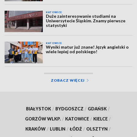
KATOWICE
Duże zainteresowanie studiami na
Uniwersytecie Śląskim. Znamy pierwsze
statystyki
KATOWICE
Wyniki matur już znane! Język angielski o
wiele lepiej od polskiego!
ZOBACZ WIĘCEJ
BIAŁYSTOK
/
BYDGOSZCZ
/
GDAŃSK
/
GORZÓW WLKP.
/
KATOWICE
/
KIELCE
/
KRAKÓW
/
LUBLIN
/
ŁÓDŹ
/
OLSZTYN
/