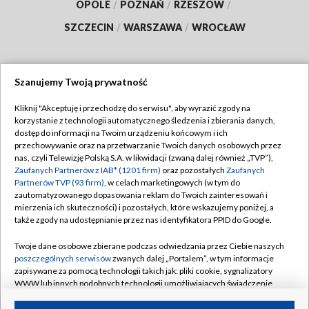
OPOLE
/
POZNAŃ
/
RZESZÓW
/
SZCZECIN
/
WARSZAWA
/
WROCŁAW
Szanujemy Twoją prywatność
Dołącz do nas:
Kliknij "Akceptuję i przechodzę do serwisu", aby wyrazić zgody na
korzystanie z technologii automatycznego śledzenia i zbierania danych,
TVP
dostęp do informacji na Twoim urządzeniu końcowym i ich
Abonament TVP
przechowywanie oraz na przetwarzanie Twoich danych osobowych przez
Regulamin TVP
nas, czyli Telewizję Polską S.A. w likwidacji (zwaną dalej również „TVP”),
Emisja w TVP
Polityka prywatności
Zaufanych Partnerów z IAB* (1201 firm)
oraz pozostałych
Zaufanych
Partnerów TVP (93 firm)
, w celach marketingowych (w tym do
Centrum informacji TVP
Moje zgody
zautomatyzowanego dopasowania reklam do Twoich zainteresowań i
mierzenia ich skuteczności) i pozostałych, które wskazujemy poniżej, a
Naziemna Telewizja Cyfrowa
Pomoc
także zgody na udostępnianie przez nas identyfikatora PPID do Google.
Sklep TVP
Biuro reklamy
Twoje dane osobowe zbierane podczas odwiedzania przez Ciebie naszych
Rada Programowa
Kontakt
poszczególnych serwisów
zwanych dalej „Portalem”, w tym informacje
zapisywane za pomocą technologii takich jak: pliki cookie, sygnalizatory
System NOS
WWW lub innych podobnych technologii umożliwiających świadczenie
dopasowanych i bezpiecznych usług, personalizację treści oraz reklam,
Informacje o nadawcy
Kanały
udostępnianie funkcji mediów społecznościowych oraz analizowanie