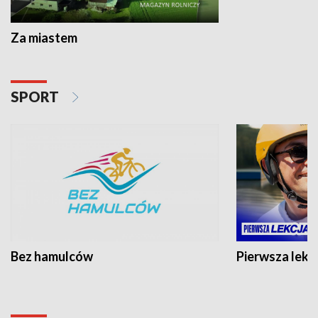
Za miastem
SPORT
Bez hamulców
Pierwsza lekc