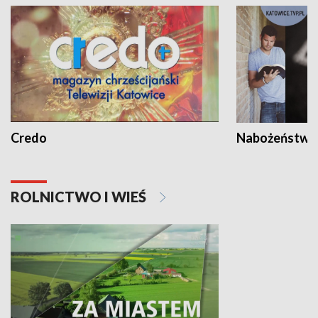
Credo
Nabożeństwa 
ROLNICTWO I WIEŚ