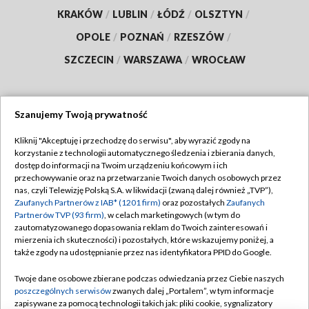
KRAKÓW
/
LUBLIN
/
ŁÓDŹ
/
OLSZTYN
/
OPOLE
/
POZNAŃ
/
RZESZÓW
/
SZCZECIN
/
WARSZAWA
/
WROCŁAW
Szanujemy Twoją prywatność
Dołącz do nas:
Kliknij "Akceptuję i przechodzę do serwisu", aby wyrazić zgody na
korzystanie z technologii automatycznego śledzenia i zbierania danych,
TVP
dostęp do informacji na Twoim urządzeniu końcowym i ich
Abonament TVP
przechowywanie oraz na przetwarzanie Twoich danych osobowych przez
Regulamin TVP
nas, czyli Telewizję Polską S.A. w likwidacji (zwaną dalej również „TVP”),
Emisja w TVP
Polityka prywatności
Zaufanych Partnerów z IAB* (1201 firm)
oraz pozostałych
Zaufanych
Partnerów TVP (93 firm)
, w celach marketingowych (w tym do
Centrum informacji TVP
Moje zgody
zautomatyzowanego dopasowania reklam do Twoich zainteresowań i
mierzenia ich skuteczności) i pozostałych, które wskazujemy poniżej, a
Naziemna Telewizja Cyfrowa
Pomoc
także zgody na udostępnianie przez nas identyfikatora PPID do Google.
Sklep TVP
Biuro reklamy
Twoje dane osobowe zbierane podczas odwiedzania przez Ciebie naszych
Rada Programowa
Kontakt
poszczególnych serwisów
zwanych dalej „Portalem”, w tym informacje
zapisywane za pomocą technologii takich jak: pliki cookie, sygnalizatory