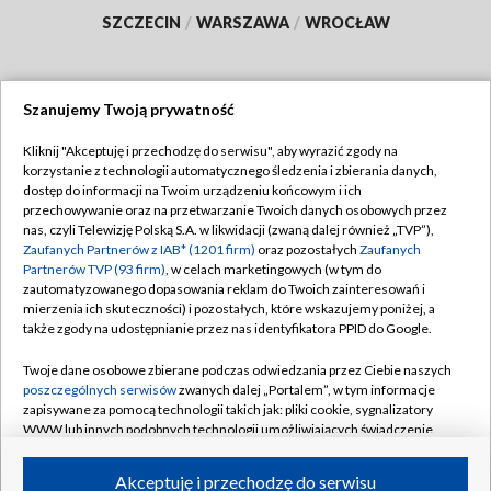
SZCZECIN
/
WARSZAWA
/
WROCŁAW
Szanujemy Twoją prywatność
Dołącz do nas:
Kliknij "Akceptuję i przechodzę do serwisu", aby wyrazić zgody na
korzystanie z technologii automatycznego śledzenia i zbierania danych,
TVP
dostęp do informacji na Twoim urządzeniu końcowym i ich
Abonament TVP
przechowywanie oraz na przetwarzanie Twoich danych osobowych przez
Regulamin TVP
nas, czyli Telewizję Polską S.A. w likwidacji (zwaną dalej również „TVP”),
Emisja w TVP
Polityka prywatności
Zaufanych Partnerów z IAB* (1201 firm)
oraz pozostałych
Zaufanych
Partnerów TVP (93 firm)
, w celach marketingowych (w tym do
Centrum informacji TVP
Moje zgody
zautomatyzowanego dopasowania reklam do Twoich zainteresowań i
mierzenia ich skuteczności) i pozostałych, które wskazujemy poniżej, a
Naziemna Telewizja Cyfrowa
Pomoc
także zgody na udostępnianie przez nas identyfikatora PPID do Google.
Sklep TVP
Biuro reklamy
Twoje dane osobowe zbierane podczas odwiedzania przez Ciebie naszych
Rada Programowa
Kontakt
poszczególnych serwisów
zwanych dalej „Portalem”, w tym informacje
zapisywane za pomocą technologii takich jak: pliki cookie, sygnalizatory
System NOS
WWW lub innych podobnych technologii umożliwiających świadczenie
dopasowanych i bezpiecznych usług, personalizację treści oraz reklam,
Informacje o nadawcy
Kanały
udostępnianie funkcji mediów społecznościowych oraz analizowanie
Akceptuję i przechodzę do serwisu
ruchu w Internecie.