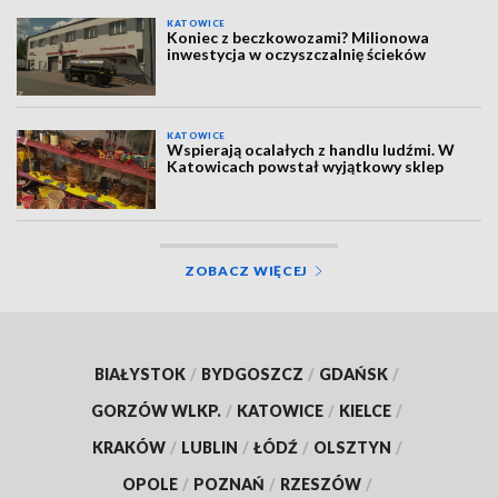
KATOWICE
Koniec z beczkowozami? Milionowa
inwestycja w oczyszczalnię ścieków
KATOWICE
Wspierają ocalałych z handlu ludźmi. W
Katowicach powstał wyjątkowy sklep
ZOBACZ WIĘCEJ
BIAŁYSTOK
/
BYDGOSZCZ
/
GDAŃSK
/
GORZÓW WLKP.
/
KATOWICE
/
KIELCE
/
KRAKÓW
/
LUBLIN
/
ŁÓDŹ
/
OLSZTYN
/
OPOLE
/
POZNAŃ
/
RZESZÓW
/