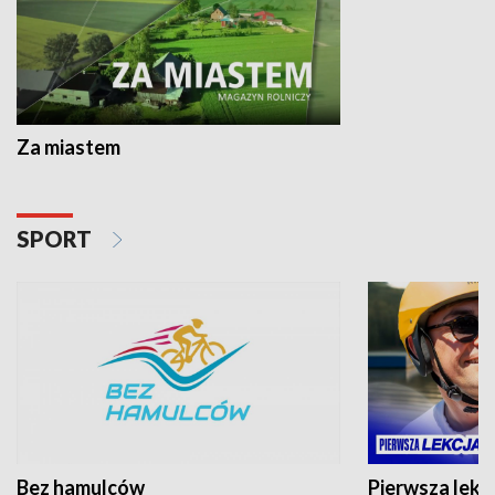
Za miastem
SPORT
Bez hamulców
Pierwsza lekc