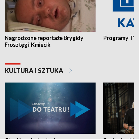
Nagrodzone reportaże Brygidy
Programy TVP
Frosztęgi-Kmiecik
KULTURA I SZTUKA