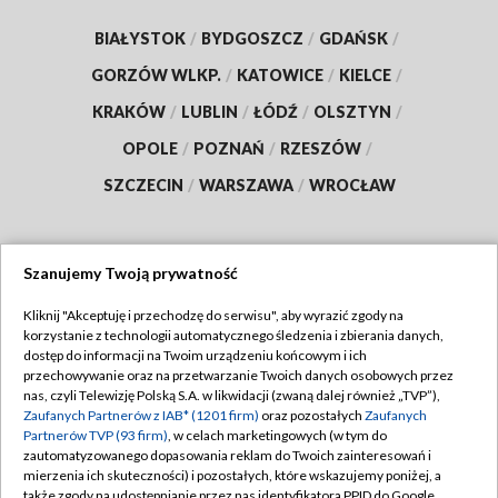
BIAŁYSTOK
/
BYDGOSZCZ
/
GDAŃSK
/
GORZÓW WLKP.
/
KATOWICE
/
KIELCE
/
KRAKÓW
/
LUBLIN
/
ŁÓDŹ
/
OLSZTYN
/
OPOLE
/
POZNAŃ
/
RZESZÓW
/
SZCZECIN
/
WARSZAWA
/
WROCŁAW
Szanujemy Twoją prywatność
Dołącz do nas:
Kliknij "Akceptuję i przechodzę do serwisu", aby wyrazić zgody na
korzystanie z technologii automatycznego śledzenia i zbierania danych,
TVP
dostęp do informacji na Twoim urządzeniu końcowym i ich
Abonament TVP
przechowywanie oraz na przetwarzanie Twoich danych osobowych przez
Regulamin TVP
nas, czyli Telewizję Polską S.A. w likwidacji (zwaną dalej również „TVP”),
Emisja w TVP
Polityka prywatności
Zaufanych Partnerów z IAB* (1201 firm)
oraz pozostałych
Zaufanych
Partnerów TVP (93 firm)
, w celach marketingowych (w tym do
Centrum informacji TVP
Moje zgody
zautomatyzowanego dopasowania reklam do Twoich zainteresowań i
mierzenia ich skuteczności) i pozostałych, które wskazujemy poniżej, a
Naziemna Telewizja Cyfrowa
Pomoc
także zgody na udostępnianie przez nas identyfikatora PPID do Google.