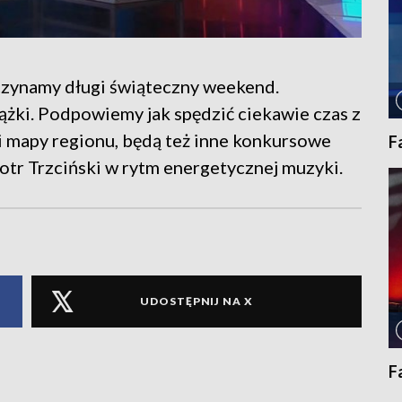
czynamy długi świąteczny weekend.
iążki. Podpowiemy jak spędzić ciekawie czas z
i mapy regionu, będą też inne konkursowe
F
otr Trzciński w rytm energetycznej muzyki.
UDOSTĘPNIJ NA X
F