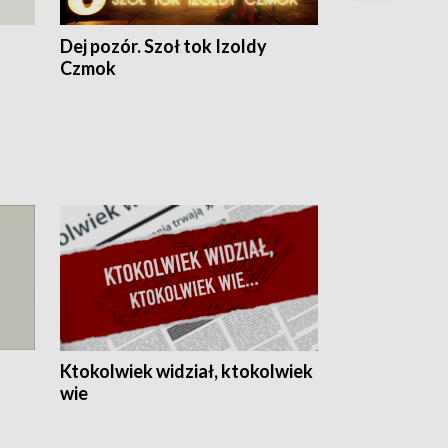
Dej pozór. Szoł tok Izoldy
Dzień z blisk
Czmok
Ktokolwiek widział, ktokolwiek
wie