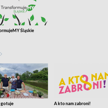
ormujeMY Śląskie
 gotuje
A kto nam zabroni!