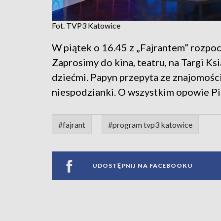
Fot. TVP3 Katowice
W piątek o 16.45 z „Fajrantem” rozpo
Zaprosimy do kina, teatru, na Targi Ks
dziećmi. Papyn przepyta ze znajomośc
niespodzianki. O wszystkim opowie Pi
#fajrant
#program tvp3 katowice
UDOSTĘPNIJ NA FACEBOOKU