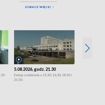
ZOBACZ WIĘCEJ
5.08.2026, godz. 21.30
5.08.2026, g
8.30
Emisja codziennie o 15.30, 16.30, 18.30 i
Emisja codziennie
21.30.
21.30.