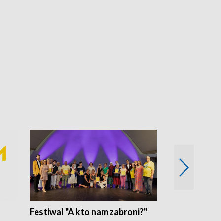
Festiwal "A kto nam zabroni?"
Mikrokosmo