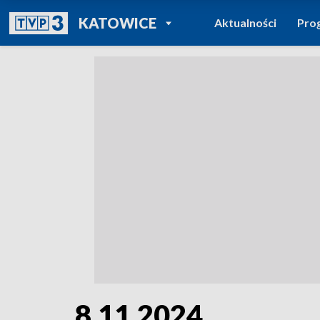
POWRÓT DO
KATOWICE
Aktualności
Pro
TVP REGIONY
8.11.2024