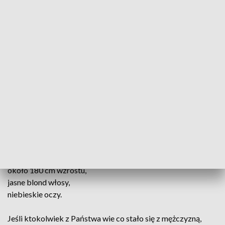
„Ktokolwiek widział, ktokolwiek wie…” powraca do
głośnego zaginięcia milionera z Katowic. Studio programu
odwiedziła siostra zaginionego Nicole Suszek, która
opowiedziała o swoich przypuszczeniach oraz o tym jakie
aktualnie czynności są prowadzone.
Przypominamy:
34-letni Sylwester Suszek z Katowic zaginął 10 marca 2022 r.
między godz.12:30 a 15:00. Po zakończonym spotkaniu
biznesowym w Czeladzi odjechał w nieznanym kierunku.
Niestety do chwili obecnej nie nawiązał kontaktu z
najbliższymi.
Rysopis:
około 180 cm wzrostu,
jasne blond włosy,
niebieskie oczy.
Jeśli ktokolwiek z Państwa wie co stało się z mężczyzną,