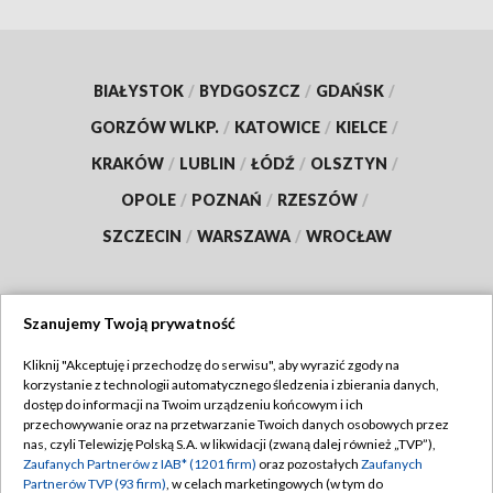
BIAŁYSTOK
/
BYDGOSZCZ
/
GDAŃSK
/
GORZÓW WLKP.
/
KATOWICE
/
KIELCE
/
KRAKÓW
/
LUBLIN
/
ŁÓDŹ
/
OLSZTYN
/
OPOLE
/
POZNAŃ
/
RZESZÓW
/
SZCZECIN
/
WARSZAWA
/
WROCŁAW
Szanujemy Twoją prywatność
Dołącz do nas:
Kliknij "Akceptuję i przechodzę do serwisu", aby wyrazić zgody na
korzystanie z technologii automatycznego śledzenia i zbierania danych,
TVP
dostęp do informacji na Twoim urządzeniu końcowym i ich
Abonament TVP
przechowywanie oraz na przetwarzanie Twoich danych osobowych przez
Regulamin TVP
nas, czyli Telewizję Polską S.A. w likwidacji (zwaną dalej również „TVP”),
Emisja w TVP
Polityka prywatności
Zaufanych Partnerów z IAB* (1201 firm)
oraz pozostałych
Zaufanych
Partnerów TVP (93 firm)
, w celach marketingowych (w tym do