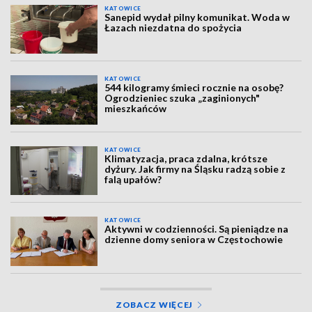
KATOWICE
Sanepid wydał pilny komunikat. Woda w
Łazach niezdatna do spożycia
KATOWICE
544 kilogramy śmieci rocznie na osobę?
Ogrodzieniec szuka „zaginionych"
mieszkańców
KATOWICE
Klimatyzacja, praca zdalna, krótsze
dyżury. Jak firmy na Śląsku radzą sobie z
falą upałów?
KATOWICE
Aktywni w codzienności. Są pieniądze na
dzienne domy seniora w Częstochowie
ZOBACZ WIĘCEJ