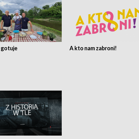
 gotuje
A kto nam zabroni!