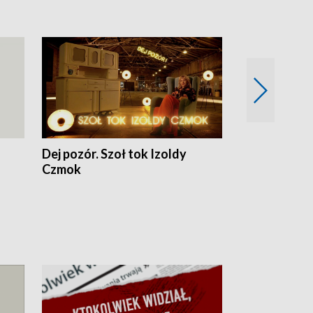
Dej pozór. Szoł tok Izoldy
Dzień z blisk
Czmok