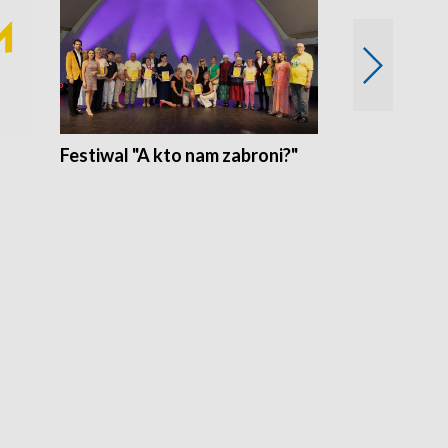
Festiwal "A kto nam zabroni?"
Mikrokosmo