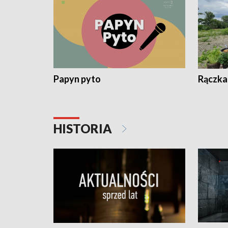
Papyn pyto
Rączka
HISTORIA