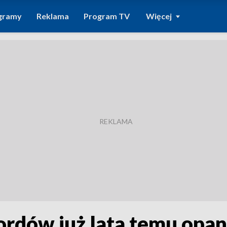
gramy
Reklama
Program TV
Więcej
bordów już lata temu opa