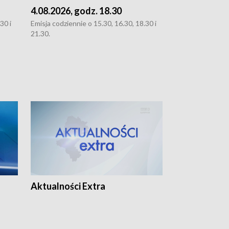
4.08.2026, godz. 18.30
3.08.2026, g
30 i
Emisja codziennie o 15.30, 16.30, 18.30 i
Emisja codziennie
21.30.
oraz 21.30
Aktualności Extra