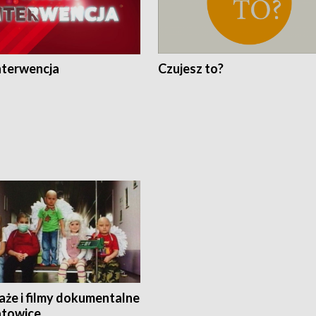
nterwencja
Czujesz to?
aże i filmy dokumentalne
towice