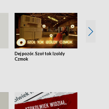
Dej pozór. Szoł tok Izoldy
Dzień z blisk
Czmok