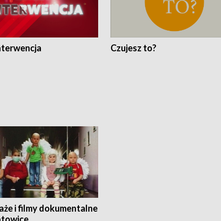
nterwencja
Czujesz to?
aże i filmy dokumentalne
towice