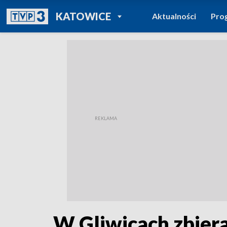
POWRÓT DO
KATOWICE
Aktualności
Pro
TVP REGIONY
W Gliwicach zbiera