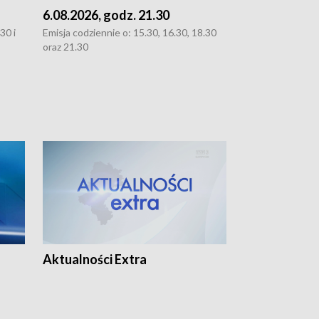
6.08.2026, godz. 21.30
6.08.2026, g
30 i
Emisja codziennie o: 15.30, 16.30, 18.30
Emisja codziennie
oraz 21.30
oraz 21.30
Aktualności Extra