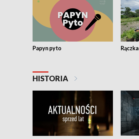
Papyn pyto
Rączka
HISTORIA