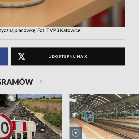
styczną placówkę. Fot. TVP3 Katowice
UDOSTĘPNIJ NA X
OGRAMÓW