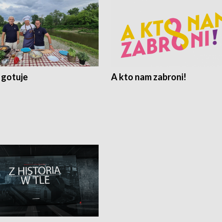
 gotuje
A kto nam zabroni!