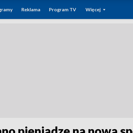
gramy
Reklama
Program TV
Więcej
no pieniądze na nową sp