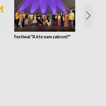
Festiwal "A kto nam zabroni?"
Mikrokosmo