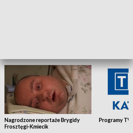
Aktualności sprzed lat
Z historią w tl
INNE
Nagrodzone reportaże Brygidy
Programy TVP
Frosztęgi-Kmiecik