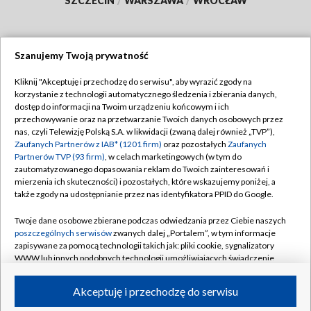
SZCZECIN
/
WARSZAWA
/
WROCŁAW
Szanujemy Twoją prywatność
Dołącz do nas:
Kliknij "Akceptuję i przechodzę do serwisu", aby wyrazić zgody na
korzystanie z technologii automatycznego śledzenia i zbierania danych,
TVP
dostęp do informacji na Twoim urządzeniu końcowym i ich
Abonament TVP
przechowywanie oraz na przetwarzanie Twoich danych osobowych przez
Regulamin TVP
nas, czyli Telewizję Polską S.A. w likwidacji (zwaną dalej również „TVP”),
Emisja w TVP
Polityka prywatności
Zaufanych Partnerów z IAB* (1201 firm)
oraz pozostałych
Zaufanych
Partnerów TVP (93 firm)
, w celach marketingowych (w tym do
Centrum informacji TVP
Moje zgody
zautomatyzowanego dopasowania reklam do Twoich zainteresowań i
mierzenia ich skuteczności) i pozostałych, które wskazujemy poniżej, a
Naziemna Telewizja Cyfrowa
Pomoc
także zgody na udostępnianie przez nas identyfikatora PPID do Google.
Sklep TVP
Biuro reklamy
Twoje dane osobowe zbierane podczas odwiedzania przez Ciebie naszych
Rada Programowa
Kontakt
poszczególnych serwisów
zwanych dalej „Portalem”, w tym informacje
zapisywane za pomocą technologii takich jak: pliki cookie, sygnalizatory
System NOS
WWW lub innych podobnych technologii umożliwiających świadczenie
dopasowanych i bezpiecznych usług, personalizację treści oraz reklam,
Informacje o nadawcy
Kanały
udostępnianie funkcji mediów społecznościowych oraz analizowanie
Akceptuję i przechodzę do serwisu
ruchu w Internecie.
Program dla prasy