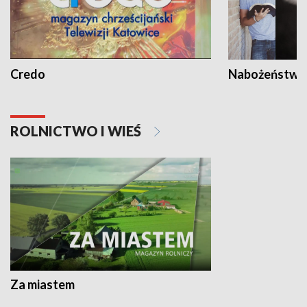
Credo
Nabożeństwa 
ROLNICTWO I WIEŚ
Za miastem