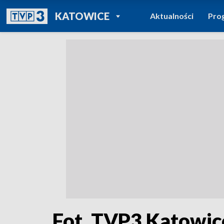
POWRÓT DO
KATOWICE
Aktualności
Pro
TVP REGIONY
Fot. TVP3 Katowic