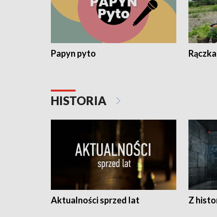
Papyn pyto
Rączka
HISTORIA
Aktualności sprzed lat
Z histo