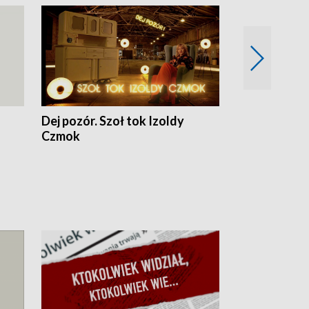
Dej pozór. Szoł tok Izoldy
Dzień z blisk
Czmok