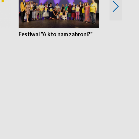
Festiwal "A kto nam zabroni?"
Mikrokosmo