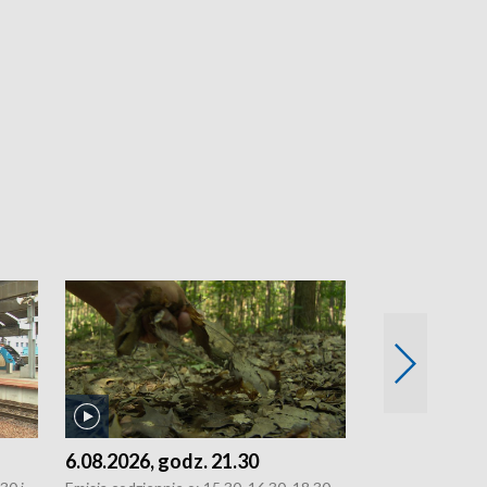
6.08.2026, godz. 21.30
6.08.2026, g