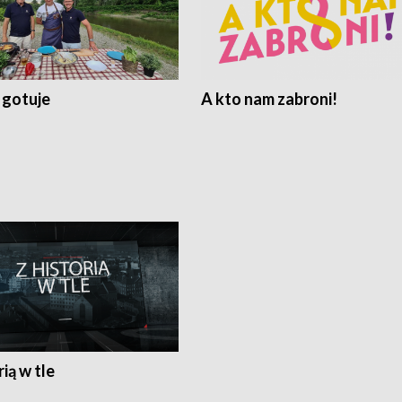
 gotuje
A kto nam zabroni!
rią w tle