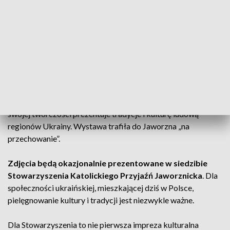
ZOBACZ CAŁE WYDANIE
AKTUALNOŚCI, 11.11.2024, GODZ.
18.30
Przygotowano 26 zdjęć
, które przedstawiają tradycje,
zwyczaje Połtawszczyzny. Kijowska artystka - Anna Senik w
swojej twórczości prezentuje tradycje i kulturę ludową
regionów Ukrainy. Wystawa trafiła do Jaworzna „na
przechowanie”.
Zdjęcia będą okazjonalnie prezentowane w siedzibie
Stowarzyszenia Katolickiego Przyjaźń Jaworznicka
. Dla
społeczności ukraińskiej, mieszkającej dziś w Polsce,
pielęgnowanie kultury i tradycji jest niezwykle ważne.
Dla Stowarzyszenia to nie pierwsza impreza kulturalna