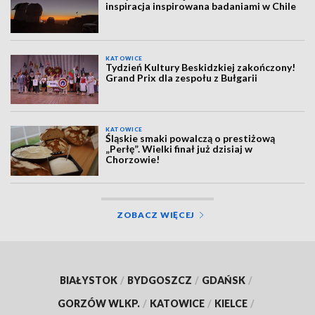
inspiracja inspirowana badaniami w Chile
KATOWICE
Tydzień Kultury Beskidzkiej zakończony!
Grand Prix dla zespołu z Bułgarii
KATOWICE
Śląskie smaki powalczą o prestiżową
„Perłę”. Wielki finał już dzisiaj w
Chorzowie!
ZOBACZ WIĘCEJ
BIAŁYSTOK
/
BYDGOSZCZ
/
GDAŃSK
/
GORZÓW WLKP.
/
KATOWICE
/
KIELCE
/