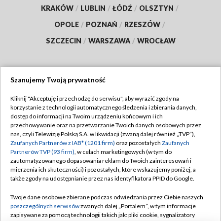
KRAKÓW
/
LUBLIN
/
ŁÓDŹ
/
OLSZTYN
/
OPOLE
/
POZNAŃ
/
RZESZÓW
/
SZCZECIN
/
WARSZAWA
/
WROCŁAW
Szanujemy Twoją prywatność
Dołącz do nas:
Kliknij "Akceptuję i przechodzę do serwisu", aby wyrazić zgody na
korzystanie z technologii automatycznego śledzenia i zbierania danych,
TVP
dostęp do informacji na Twoim urządzeniu końcowym i ich
Abonament TVP
przechowywanie oraz na przetwarzanie Twoich danych osobowych przez
Regulamin TVP
nas, czyli Telewizję Polską S.A. w likwidacji (zwaną dalej również „TVP”),
Emisja w TVP
Polityka prywatności
Zaufanych Partnerów z IAB* (1201 firm)
oraz pozostałych
Zaufanych
Partnerów TVP (93 firm)
, w celach marketingowych (w tym do
Centrum informacji TVP
Moje zgody
zautomatyzowanego dopasowania reklam do Twoich zainteresowań i
mierzenia ich skuteczności) i pozostałych, które wskazujemy poniżej, a
Naziemna Telewizja Cyfrowa
Pomoc
także zgody na udostępnianie przez nas identyfikatora PPID do Google.
Sklep TVP
Biuro reklamy
Twoje dane osobowe zbierane podczas odwiedzania przez Ciebie naszych
Rada Programowa
Kontakt
poszczególnych serwisów
zwanych dalej „Portalem”, w tym informacje
zapisywane za pomocą technologii takich jak: pliki cookie, sygnalizatory
System NOS