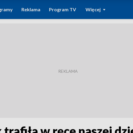
gramy
Reklama
Program TV
Więcej
 trafiła w ręce naszej dzi