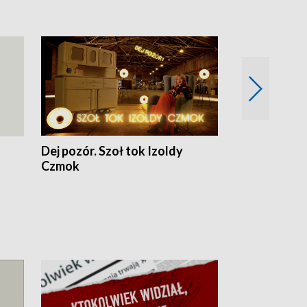
Dej pozór. Szoł tok Izoldy
Dzień z blisk
Czmok