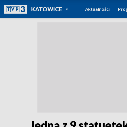
POWRÓT DO
KATOWICE
Aktualności
Pro
TVP REGIONY
Jedna z 9 statuetek