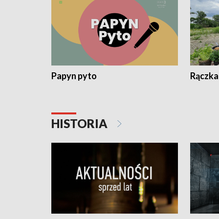
Papyn pyto
Rączka
HISTORIA