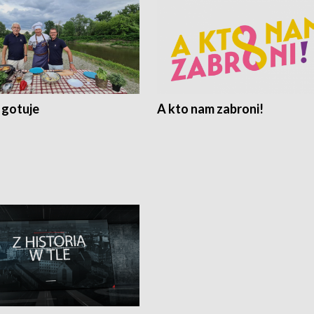
 gotuje
A kto nam zabroni!