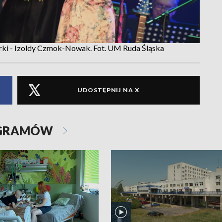
ikarki - Izoldy Czmok-Nowak. Fot. UM Ruda Śląska
UDOSTĘPNIJ NA X
OGRAMÓW