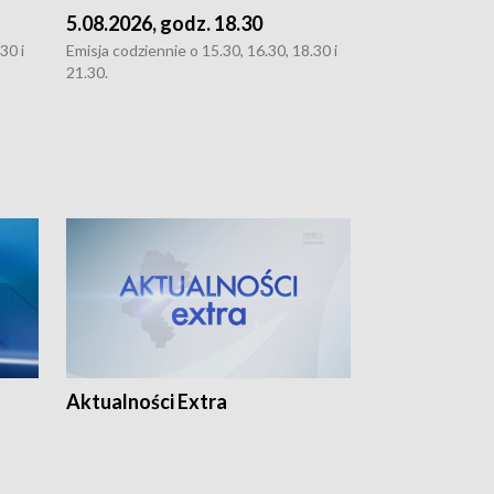
5.08.2026, godz. 18.30
4.08.2026, g
30 i
Emisja codziennie o 15.30, 16.30, 18.30 i
Emisja codziennie
21.30.
21.30.
Aktualności Extra