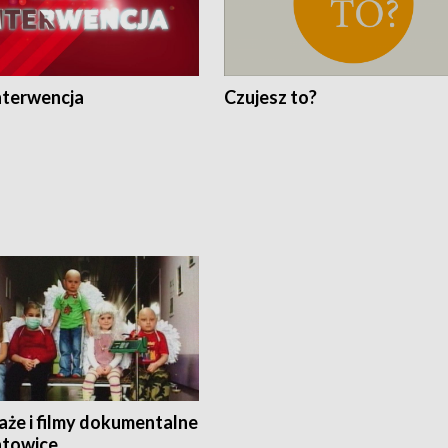
nterwencja
Czujesz to?
aże i filmy dokumentalne
towice