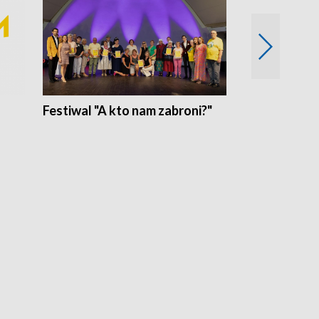
Festiwal "A kto nam zabroni?"
Mikrokosmo