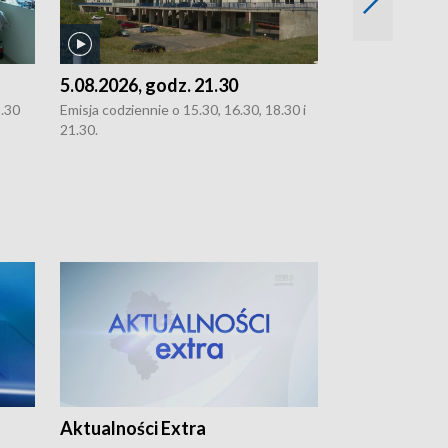
5.08.2026, godz. 21.30
5.08.2026, g
8.30
Emisja codziennie o 15.30, 16.30, 18.30 i
Emisja codziennie
21.30.
21.30.
Aktualności Extra