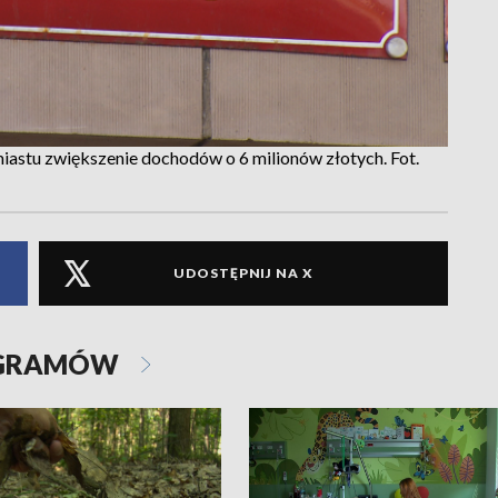
astu zwiększenie dochodów o 6 milionów złotych. Fot.
UDOSTĘPNIJ NA X
OGRAMÓW