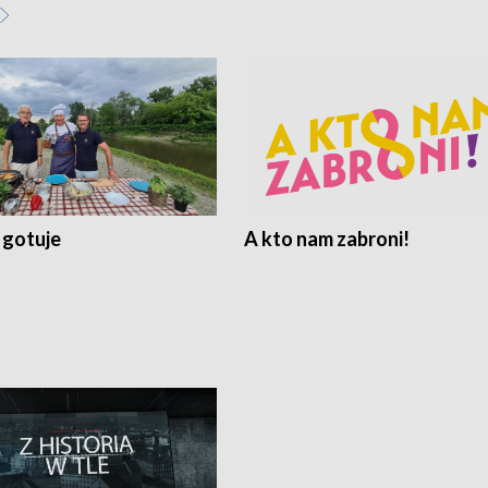
 gotuje
A kto nam zabroni!