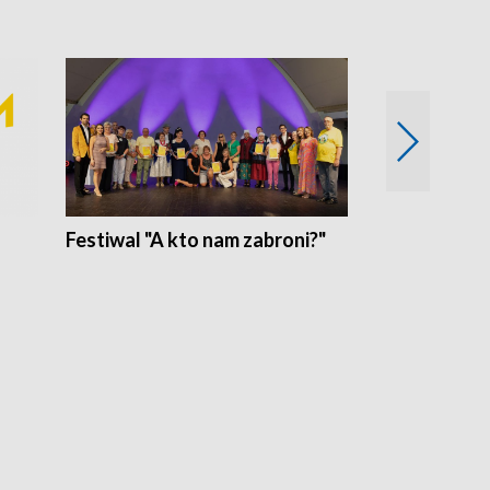
Festiwal "A kto nam zabroni?"
Mikrokosmo