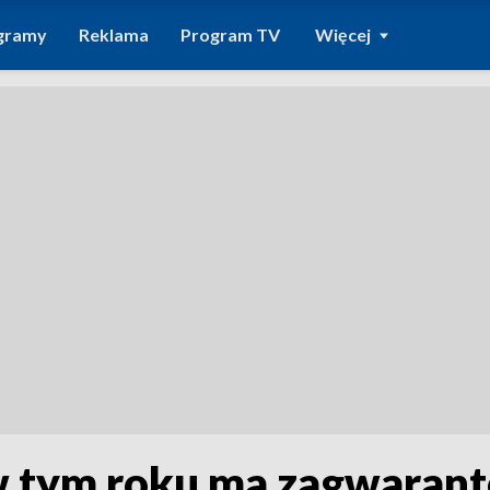
gramy
Reklama
Program TV
Więcej
w tym roku ma zagwaran