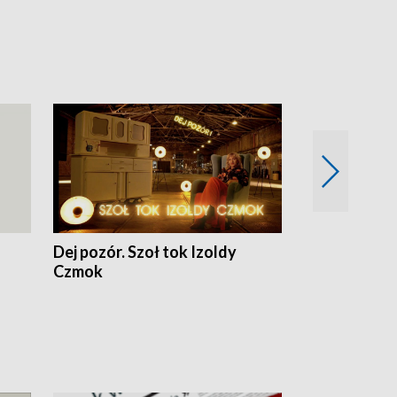
Dej pozór. Szoł tok Izoldy
Dzień z blisk
Czmok