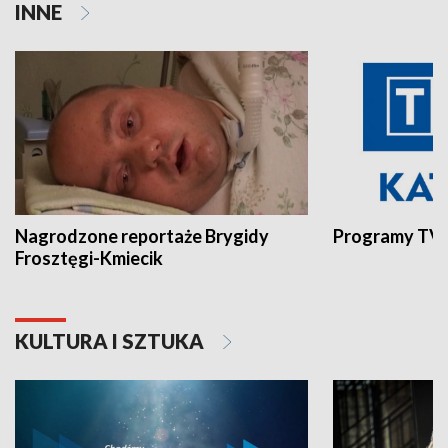
INNE
Nagrodzone reportaże Brygidy
Programy TVP
Frosztęgi-Kmiecik
KULTURA I SZTUKA