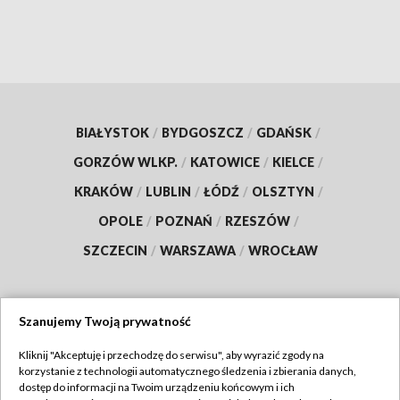
BIAŁYSTOK
/
BYDGOSZCZ
/
GDAŃSK
/
GORZÓW WLKP.
/
KATOWICE
/
KIELCE
/
KRAKÓW
/
LUBLIN
/
ŁÓDŹ
/
OLSZTYN
/
OPOLE
/
POZNAŃ
/
RZESZÓW
/
SZCZECIN
/
WARSZAWA
/
WROCŁAW
Szanujemy Twoją prywatność
Dołącz do nas:
Kliknij "Akceptuję i przechodzę do serwisu", aby wyrazić zgody na
korzystanie z technologii automatycznego śledzenia i zbierania danych,
TVP
dostęp do informacji na Twoim urządzeniu końcowym i ich