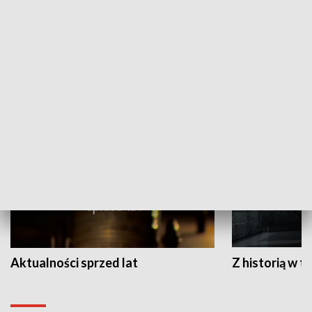
Papyn pyto
Rączka gotuje
HISTORIA
Aktualności sprzed lat
Z historią w tl