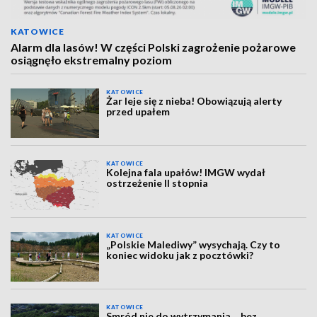
KATOWICE
Alarm dla lasów! W części Polski zagrożenie pożarowe
osiągnęło ekstremalny poziom
KATOWICE
Żar leje się z nieba! Obowiązują alerty
przed upałem
KATOWICE
Kolejna fala upałów! IMGW wydał
ostrzeżenie II stopnia
KATOWICE
„Polskie Malediwy” wysychają. Czy to
koniec widoku jak z pocztówki?
KATOWICE
Smród nie do wytrzymania… bez