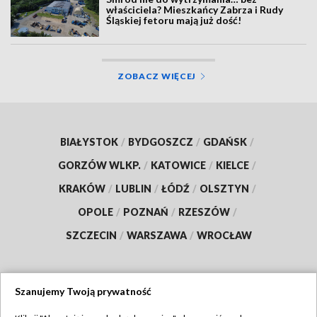
właściciela? Mieszkańcy Zabrza i Rudy
Śląskiej fetoru mają już dość!
ZOBACZ WIĘCEJ
BIAŁYSTOK
/
BYDGOSZCZ
/
GDAŃSK
/
GORZÓW WLKP.
/
KATOWICE
/
KIELCE
/
KRAKÓW
/
LUBLIN
/
ŁÓDŹ
/
OLSZTYN
/
OPOLE
/
POZNAŃ
/
RZESZÓW
/
SZCZECIN
/
WARSZAWA
/
WROCŁAW
Szanujemy Twoją prywatność
Dołącz do nas: