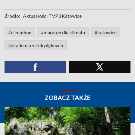
Źródło:
Aktualności TVP3 Katowice
#climathon
#maraton dla klimatu
#katowice
#akademia sztuk pięknych
ZOBACZ TAKŻE