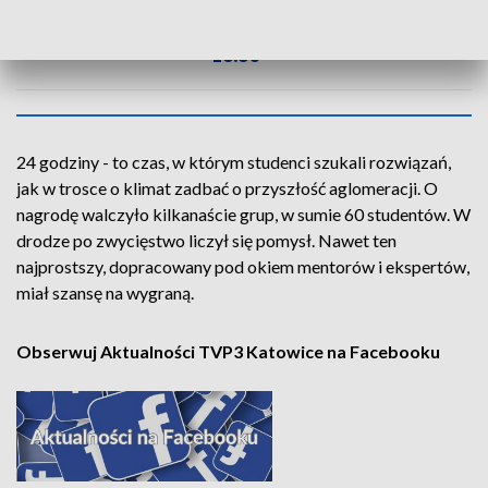
AKTUALNOŚCI, 14.11.2024, GODZ.
18.30
24 godziny - to czas, w którym studenci szukali rozwiązań,
jak w trosce o klimat zadbać o przyszłość aglomeracji. O
nagrodę walczyło kilkanaście grup, w sumie 60 studentów. W
drodze po zwycięstwo liczył się pomysł. Nawet ten
najprostszy, dopracowany pod okiem mentorów i ekspertów,
miał szansę na wygraną.
Obserwuj Aktualności TVP3 Katowice na Facebooku