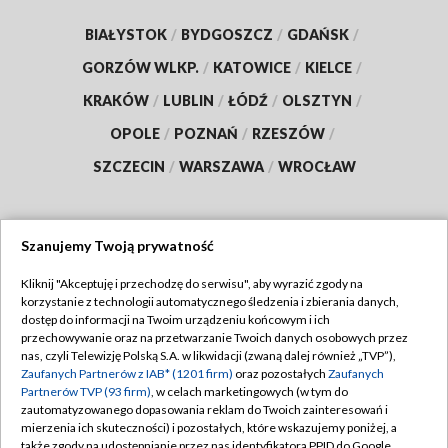
BIAŁYSTOK
/
BYDGOSZCZ
/
GDAŃSK
/
GORZÓW WLKP.
/
KATOWICE
/
KIELCE
/
KRAKÓW
/
LUBLIN
/
ŁÓDŹ
/
OLSZTYN
/
OPOLE
/
POZNAŃ
/
RZESZÓW
/
SZCZECIN
/
WARSZAWA
/
WROCŁAW
Szanujemy Twoją prywatność
Dołącz do nas:
Kliknij "Akceptuję i przechodzę do serwisu", aby wyrazić zgody na
korzystanie z technologii automatycznego śledzenia i zbierania danych,
TVP
dostęp do informacji na Twoim urządzeniu końcowym i ich
Abonament TVP
przechowywanie oraz na przetwarzanie Twoich danych osobowych przez
Regulamin TVP
nas, czyli Telewizję Polską S.A. w likwidacji (zwaną dalej również „TVP”),
Emisja w TVP
Polityka prywatności
Zaufanych Partnerów z IAB* (1201 firm)
oraz pozostałych
Zaufanych
Partnerów TVP (93 firm)
, w celach marketingowych (w tym do
Centrum informacji TVP
Moje zgody
zautomatyzowanego dopasowania reklam do Twoich zainteresowań i
mierzenia ich skuteczności) i pozostałych, które wskazujemy poniżej, a
Naziemna Telewizja Cyfrowa
Pomoc
także zgody na udostępnianie przez nas identyfikatora PPID do Google.