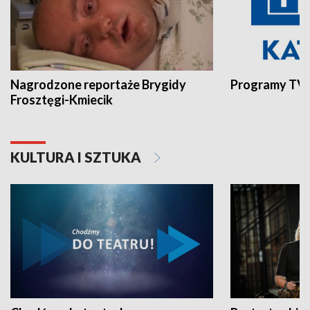
Nagrodzone reportaże Brygidy
Programy TVP
Frosztęgi-Kmiecik
KULTURA I SZTUKA