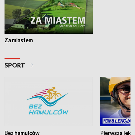
Za miastem
SPORT
Bez hamulców
Pierwsza lekc