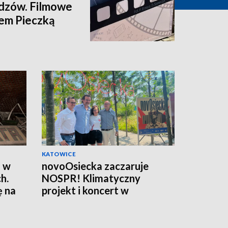
idzów. Filmowe
iem Pieczką
KATOWICE
a w
novoOsiecka zaczaruje
h.
NOSPR! Klimatyczny
ę na
projekt i koncert w
Katowicach