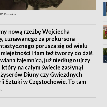
TVP3 Katowice
emy nową rzeźbę Wojciecha
ty, uznawanego za prekursora
ntastycznego porusza się od wielu
umiejętności i tam też tworzy do dziś.
wiana tajemnicą, już niedługo ujrzy
, który na całym świecie zasłynął
reżyserów Diuny czy Gwiezdnych
erii Sztuki w Częstochowie. To tam
.