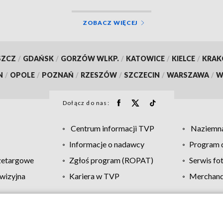
ZOBACZ WIĘCEJ
SZCZ
/
GDAŃSK
/
GORZÓW WLKP.
/
KATOWICE
/
KIELCE
/
KRA
N
/
OPOLE
/
POZNAŃ
/
RZESZÓW
/
SZCZECIN
/
WARSZAWA
/
W
Dołącz do nas:
Centrum informacji TVP
Naziemna
Informacje o nadawcy
Program d
zetargowe
Zgłoś program (ROPAT)
Serwis fo
wizyjna
Kariera w TVP
Merchandi