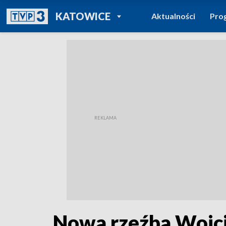
POWRÓT DO
KATOWICE
Aktualności
Pro
TVP REGIONY
Nowa rzeźba Wojc