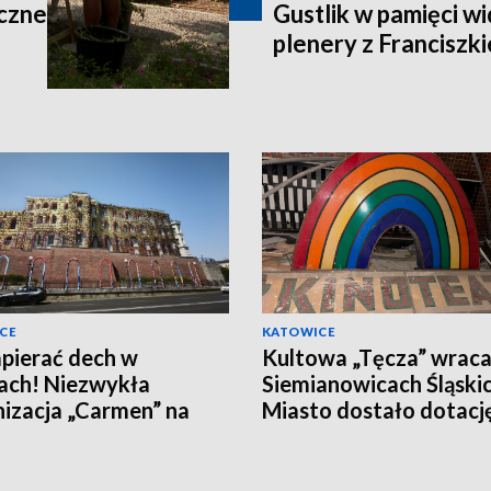
yczne
Gustlik w pamięci w
plenery z Franciszk
CE
KATOWICE
pierać dech w
Kultowa „Tęcza” wrac
iach! Niezwykła
Siemianowicach Śląskic
nizacja „Carmen” na
Miasto dostało dotacj
 Sułkowickich
rewitalizację kina