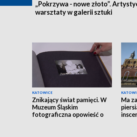
„Pokrzywa - nowe złoto”. Artyst
warsztaty w galerii sztuki
KATOWICE
KATOWI
Znikający świat pamięci. W
Ma za
Muzeum Śląskim
piers
fotograficzna opowieść o
insce
demencji
Zamku