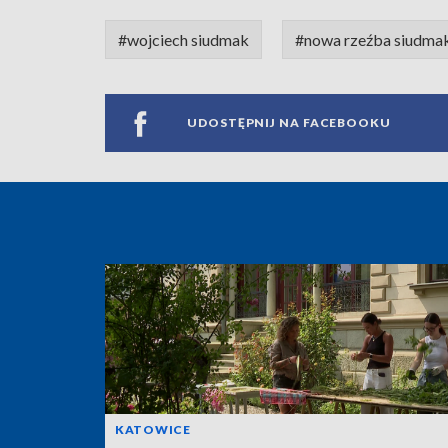
#wojciech siudmak
#nowa rzeźba siudma
UDOSTĘPNIJ NA FACEBOOKU
KATOWICE