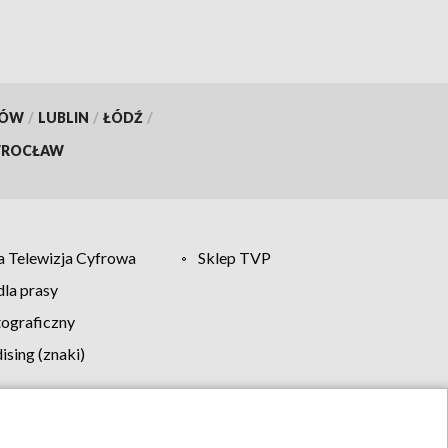
KÓW
/
LUBLIN
/
ŁÓDŹ
/
ROCŁAW
 Telewizja Cyfrowa
Sklep TVP
la prasy
tograficzny
sing (znaki)