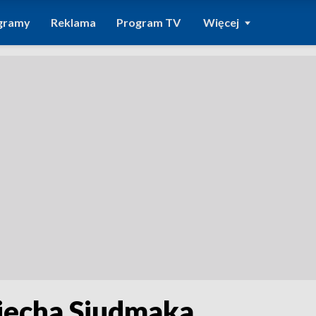
gramy
Reklama
Program TV
Więcej
iecha Siudmaka