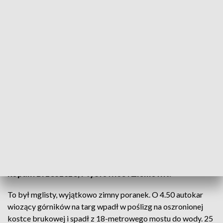
W wypadku zginęło 30 osób. Fot. Małgorzata Skórska | TVP3 Katowice
To jedna z największych katastrof drogowych w
powojennej historii Polski. 46 lat temu w Oczkowie -
dzisiejszej dzielnicy Żywca - 2 autobusy spadły w
wąwozie Wilczy Jar do Jeziora Żywieckiego. W
wypadku zginęło 30 osób, w większości górników z
kopalń Brzeszcze, Mysłowice i Ziemowit.
To był mglisty, wyjątkowo zimny poranek. O 4.50 autokar
wiozący górników na targ wpadł w poślizg na oszronionej
kostce brukowej i spadł z 18-metrowego mostu do wody. 25