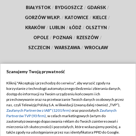
BIAŁYSTOK
/
BYDGOSZCZ
/
GDAŃSK
/
GORZÓW WLKP.
/
KATOWICE
/
KIELCE
/
KRAKÓW
/
LUBLIN
/
ŁÓDŹ
/
OLSZTYN
/
OPOLE
/
POZNAŃ
/
RZESZÓW
/
SZCZECIN
/
WARSZAWA
/
WROCŁAW
Szanujemy Twoją prywatność
Dołącz do nas:
Kliknij "Akceptuję i przechodzę do serwisu", aby wyrazić zgody na
korzystanie z technologii automatycznego śledzenia i zbierania danych,
TVP
dostęp do informacji na Twoim urządzeniu końcowym i ich
Abonament TVP
przechowywanie oraz na przetwarzanie Twoich danych osobowych przez
Regulamin TVP
nas, czyli Telewizję Polską S.A. w likwidacji (zwaną dalej również „TVP”),
Emisja w TVP
Polityka prywatności
Zaufanych Partnerów z IAB* (1201 firm)
oraz pozostałych
Zaufanych
Partnerów TVP (93 firm)
, w celach marketingowych (w tym do
Centrum informacji TVP
Moje zgody
zautomatyzowanego dopasowania reklam do Twoich zainteresowań i
mierzenia ich skuteczności) i pozostałych, które wskazujemy poniżej, a
Naziemna Telewizja Cyfrowa
Pomoc
także zgody na udostępnianie przez nas identyfikatora PPID do Google.