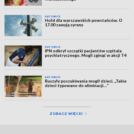
KATOWICE
Hołd dla warszawskich powstańców. O
17.00 zawyją syreny
KATOWICE
IPN odkrył szczątki pacjentów szpitala
psychiatrycznego. Mogli zginąć w akcji T4
KATOWICE
Ruszyły poszukiwania mogił dzieci. „Takie
dzieci typowano do eliminacji…”
ZOBACZ WIĘCEJ