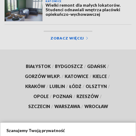
KATOWICE
Wielki remont dla małych lokatorów.
Studenci odnawiali wnętrza placówki
opiekuńczo-wychowawczej
ZOBACZ WIĘCEJ
BIAŁYSTOK
/
BYDGOSZCZ
/
GDAŃSK
/
GORZÓW WLKP.
/
KATOWICE
/
KIELCE
/
KRAKÓW
/
LUBLIN
/
ŁÓDŹ
/
OLSZTYN
/
OPOLE
/
POZNAŃ
/
RZESZÓW
/
SZCZECIN
/
WARSZAWA
/
WROCŁAW
Szanujemy Twoją prywatność
Dołącz do nas: