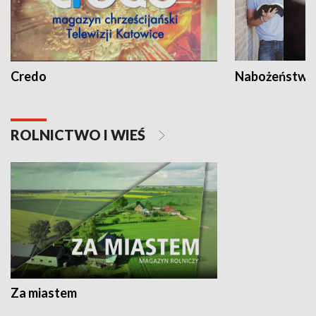
Credo
Nabożeństwa 
ROLNICTWO I WIEŚ
Za miastem