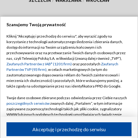
SZCZECIN
/
WARSZAWA
/
WROCŁAW
Szanujemy Twoją prywatność
Dołącz do nas:
Kliknij "Akceptuję i przechodzę do serwisu", aby wyrazić zgody na
korzystanie z technologii automatycznego śledzenia i zbierania danych,
TVP
dostęp do informacji na Twoim urządzeniu końcowym i ich
Abonament TVP
przechowywanie oraz na przetwarzanie Twoich danych osobowych przez
Regulamin TVP
nas, czyli Telewizję Polską S.A. w likwidacji (zwaną dalej również „TVP”),
Emisja w TVP
Polityka prywatności
Zaufanych Partnerów z IAB* (1201 firm)
oraz pozostałych
Zaufanych
Partnerów TVP (93 firm)
, w celach marketingowych (w tym do
Centrum informacji TVP
Moje zgody
zautomatyzowanego dopasowania reklam do Twoich zainteresowań i
mierzenia ich skuteczności) i pozostałych, które wskazujemy poniżej, a
Naziemna Telewizja Cyfrowa
Pomoc
także zgody na udostępnianie przez nas identyfikatora PPID do Google.
Sklep TVP
Biuro reklamy
Twoje dane osobowe zbierane podczas odwiedzania przez Ciebie naszych
Rada Programowa
Kontakt
poszczególnych serwisów
zwanych dalej „Portalem”, w tym informacje
zapisywane za pomocą technologii takich jak: pliki cookie, sygnalizatory
System NOS
WWW lub innych podobnych technologii umożliwiających świadczenie
dopasowanych i bezpiecznych usług, personalizację treści oraz reklam,
Informacje o nadawcy
Kanały
udostępnianie funkcji mediów społecznościowych oraz analizowanie
Akceptuję i przechodzę do serwisu
ruchu w Internecie.
Program dla prasy