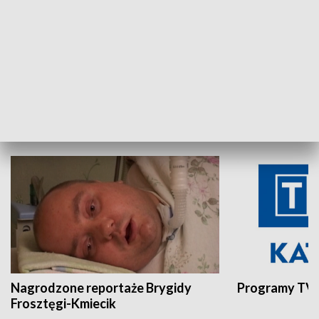
Aktualności sprzed lat
Z historią w tl
INNE
Nagrodzone reportaże Brygidy
Programy TVP
Frosztęgi-Kmiecik