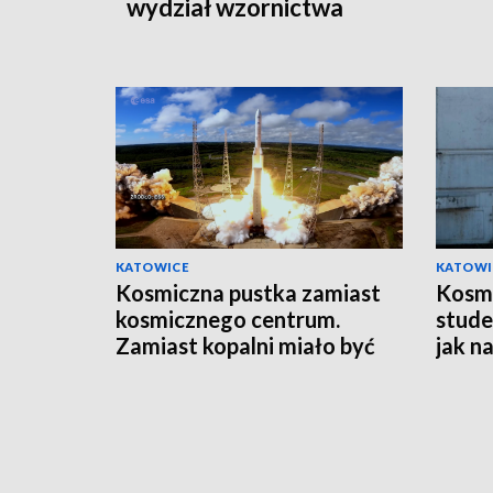
wydział wzornictwa
KATOWICE
KATOWI
Kosmiczna pustka zamiast
Kosm
kosmicznego centrum.
stude
Zamiast kopalni miało być
jak n
Centrum Europejskiej
Agencji Kosmicznej. Ale nie
będzie…