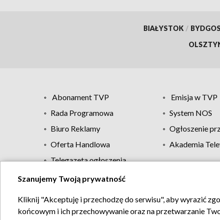
BIAŁYSTOK
/
BYDGO
OLSZTY
Abonament TVP
Emisja w TVP
Rada Programowa
System NOS
Biuro Reklamy
Ogłoszenie pr
Oferta Handlowa
Akademia Tele
Telegazeta ogłoszenia
Szanujemy Twoją prywatność
Regulamin TVP
Kliknij "Akceptuję i przechodzę do serwisu", aby wyrazić zg
końcowym i ich przechowywanie oraz na przetwarzanie Twoich