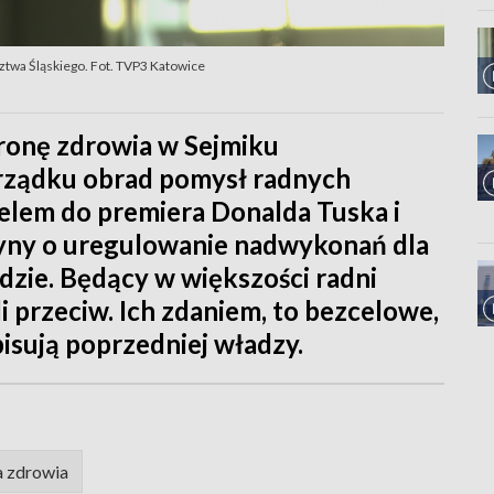
twa Śląskiego. Fot. TVP3 Katowice
ronę zdrowia w Sejmiku
ządku obrad pomysł radnych
apelem do premiera Donalda Tuska i
czyny o uregulowanie nadwykonań dla
ędzie. Będący w większości radni
i przeciw. Ich zdaniem, to bezcelowe,
isują poprzedniej władzy.
 zdrowia