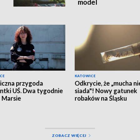
model
CE
KATOWICE
iczna przygoda
Odkrycie, że „mucha ni
ntki UŚ. Dwa tygodnie
siada"! Nowy gatunek
a Marsie
robaków na Śląsku
ZOBACZ WIĘCEJ