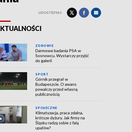
UDOSTĘPNIJ:
KTUALNOŚCI
ZDROWIE
Darmowe badania PSA w
Sosnowcu. Wystarczy przyjść
do galerii
SPORT
Górnik przegrał w
Budapeszcie. O awans
powalczy przed własną
publicznością
SPOŁECZNE
Klimatyzacja, praca zdalna,
krótsze dyżury. Jak firmy na
Śląsku radzą sobie z falą
upałów?