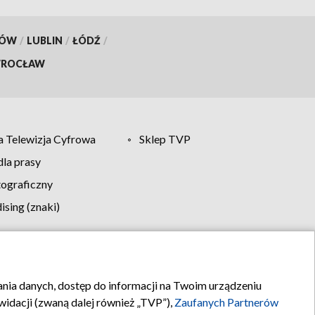
KÓW
/
LUBLIN
/
ŁÓDŹ
/
ROCŁAW
 Telewizja Cyfrowa
Sklep TVP
la prasy
tograficzny
sing (znaki)
klamy
Kontakt
rania danych, dostęp do informacji na Twoim urządzeniu
idacji (zwaną dalej również „TVP”),
Zaufanych Partnerów