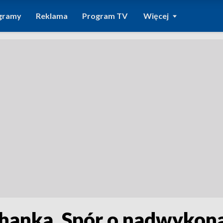
gramy
Reklama
Program TV
Więcej
chanka. Spór o nadwykon