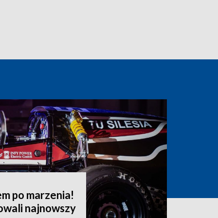
em po marzenia!
owali najnowszy