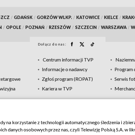
SZCZ
/
GDAŃSK
/
GORZÓW WLKP.
/
KATOWICE
/
KIELCE
/
KRA
N
/
OPOLE
/
POZNAŃ
/
RZESZÓW
/
SZCZECIN
/
WARSZAWA
/
W
Dołącz do nas:
Centrum informacji TVP
Naziemna
Informacje o nadawcy
Program d
zetargowe
Zgłoś program (ROPAT)
Serwis fo
wizyjna
Kariera w TVP
Merchandi
Polityka prywatności
Moje zgody
Pomoc
Biuro re
ody na korzystanie z technologii automatycznego śledzenia i zbie
 danych osobowych przez nas, czyli Telewizję Polską S.A. w likw