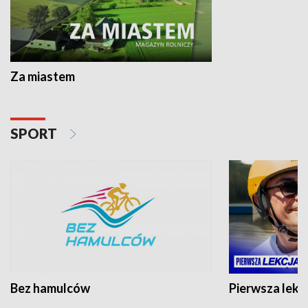
Za miastem
SPORT
Bez hamulców
Pierwsza lekc