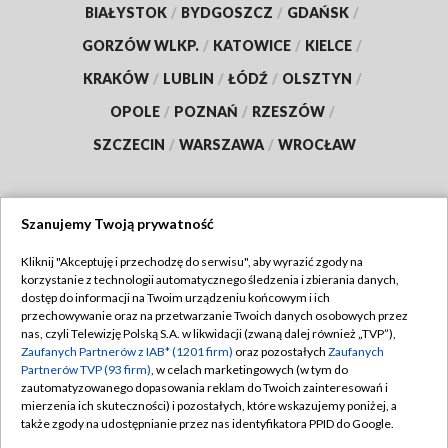
BIAŁYSTOK
/
BYDGOSZCZ
/
GDAŃSK
/
GORZÓW WLKP.
/
KATOWICE
/
KIELCE
/
KRAKÓW
/
LUBLIN
/
ŁÓDŹ
/
OLSZTYN
/
OPOLE
/
POZNAŃ
/
RZESZÓW
/
SZCZECIN
/
WARSZAWA
/
WROCŁAW
Szanujemy Twoją prywatność
Dołącz do nas:
Kliknij "Akceptuję i przechodzę do serwisu", aby wyrazić zgody na
korzystanie z technologii automatycznego śledzenia i zbierania danych,
TVP
dostęp do informacji na Twoim urządzeniu końcowym i ich
Abonament TVP
przechowywanie oraz na przetwarzanie Twoich danych osobowych przez
Regulamin TVP
nas, czyli Telewizję Polską S.A. w likwidacji (zwaną dalej również „TVP”),
Emisja w TVP
Polityka prywatności
Zaufanych Partnerów z IAB* (1201 firm)
oraz pozostałych
Zaufanych
Partnerów TVP (93 firm)
, w celach marketingowych (w tym do
Centrum informacji TVP
Moje zgody
zautomatyzowanego dopasowania reklam do Twoich zainteresowań i
mierzenia ich skuteczności) i pozostałych, które wskazujemy poniżej, a
Naziemna Telewizja Cyfrowa
Pomoc
także zgody na udostępnianie przez nas identyfikatora PPID do Google.
Sklep TVP