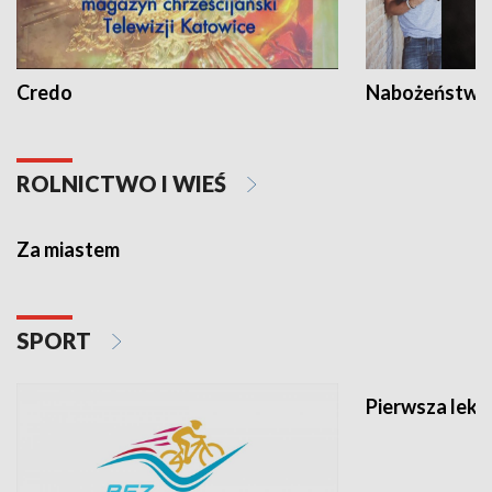
Credo
Nabożeństwa 
ROLNICTWO I WIEŚ
Za miastem
SPORT
Pierwsza lekc