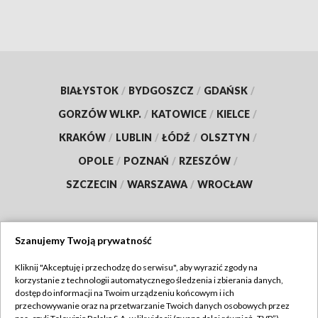
BIAŁYSTOK
/
BYDGOSZCZ
/
GDAŃSK
/
GORZÓW WLKP.
/
KATOWICE
/
KIELCE
/
KRAKÓW
/
LUBLIN
/
ŁÓDŹ
/
OLSZTYN
/
OPOLE
/
POZNAŃ
/
RZESZÓW
/
SZCZECIN
/
WARSZAWA
/
WROCŁAW
Szanujemy Twoją prywatność
Dołącz do nas:
Kliknij "Akceptuję i przechodzę do serwisu", aby wyrazić zgody na
korzystanie z technologii automatycznego śledzenia i zbierania danych,
TVP
dostęp do informacji na Twoim urządzeniu końcowym i ich
Abonament TVP
przechowywanie oraz na przetwarzanie Twoich danych osobowych przez
Regulamin TVP