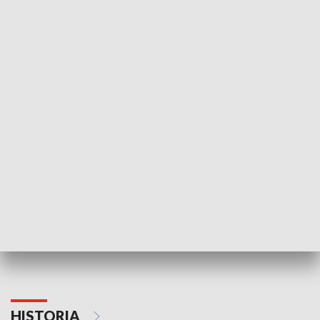
Relacje
Transformuje
WYPOCZYNEK I REKREACJA
Rączka gotuje
Papyn pyto
HISTORIA