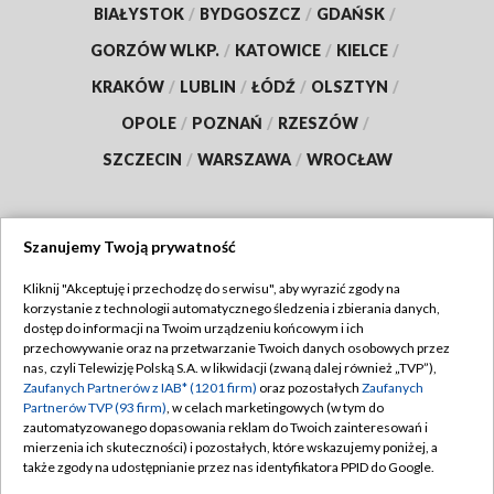
BIAŁYSTOK
/
BYDGOSZCZ
/
GDAŃSK
/
GORZÓW WLKP.
/
KATOWICE
/
KIELCE
/
KRAKÓW
/
LUBLIN
/
ŁÓDŹ
/
OLSZTYN
/
OPOLE
/
POZNAŃ
/
RZESZÓW
/
SZCZECIN
/
WARSZAWA
/
WROCŁAW
Szanujemy Twoją prywatność
Dołącz do nas:
Kliknij "Akceptuję i przechodzę do serwisu", aby wyrazić zgody na
korzystanie z technologii automatycznego śledzenia i zbierania danych,
TVP
dostęp do informacji na Twoim urządzeniu końcowym i ich
Abonament TVP
przechowywanie oraz na przetwarzanie Twoich danych osobowych przez
Regulamin TVP
nas, czyli Telewizję Polską S.A. w likwidacji (zwaną dalej również „TVP”),
Emisja w TVP
Polityka prywatności
Zaufanych Partnerów z IAB* (1201 firm)
oraz pozostałych
Zaufanych
Partnerów TVP (93 firm)
, w celach marketingowych (w tym do
Centrum informacji TVP
Moje zgody
zautomatyzowanego dopasowania reklam do Twoich zainteresowań i
mierzenia ich skuteczności) i pozostałych, które wskazujemy poniżej, a
Naziemna Telewizja Cyfrowa
Pomoc
także zgody na udostępnianie przez nas identyfikatora PPID do Google.
Sklep TVP