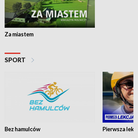
Za miastem
SPORT
Bez hamulców
Pierwsza lekc