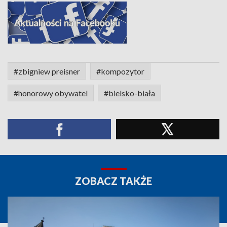
#zbigniew preisner
#kompozytor
#honorowy obywatel
#bielsko-biała
ZOBACZ TAKŻE