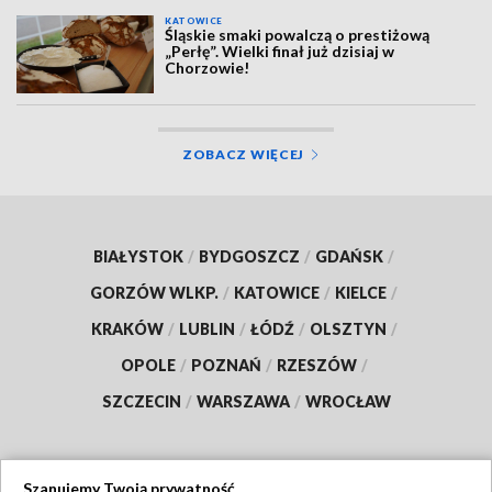
KATOWICE
Śląskie smaki powalczą o prestiżową
„Perłę”. Wielki finał już dzisiaj w
Chorzowie!
ZOBACZ WIĘCEJ
BIAŁYSTOK
/
BYDGOSZCZ
/
GDAŃSK
/
GORZÓW WLKP.
/
KATOWICE
/
KIELCE
/
KRAKÓW
/
LUBLIN
/
ŁÓDŹ
/
OLSZTYN
/
OPOLE
/
POZNAŃ
/
RZESZÓW
/
SZCZECIN
/
WARSZAWA
/
WROCŁAW
Szanujemy Twoją prywatność