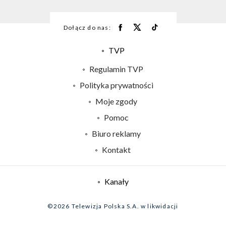
Dołącz do nas:
TVP
Abonament TVP
Regulamin TVP
Emisja w TVP
Polityka prywatności
Centrum informacji TVP
Moje zgody
Naziemna Telewizja Cyfrowa
Pomoc
Sklep TVP
Biuro reklamy
Rada Programowa
Kontakt
System NOS
Informacje o nadawcy
Kanały
Program dla prasy
©2026 Telewizja Polska S.A. w likwidacji
Biuro Reklamy