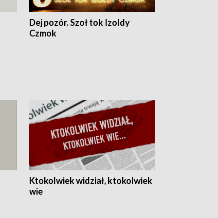
Dej pozór. Szoł tok Izoldy
Dzień z blisk
Czmok
Ktokolwiek widział, ktokolwiek
wie