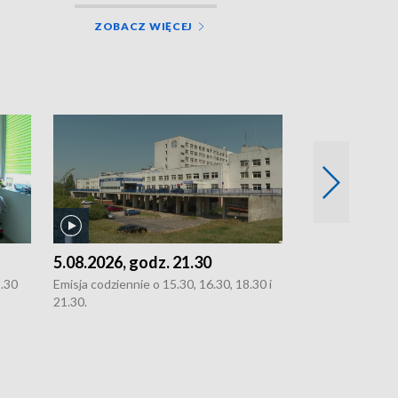
ZOBACZ WIĘCEJ
5.08.2026, godz. 21.30
5.08.2026, g
8.30
Emisja codziennie o 15.30, 16.30, 18.30 i
Emisja codziennie
21.30.
21.30.