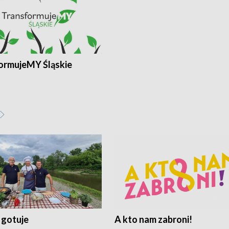
ormujeMY Śląskie
 gotuje
A kto nam zabroni!