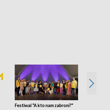
Festiwal "A kto nam zabroni?"
Mikrokosmo