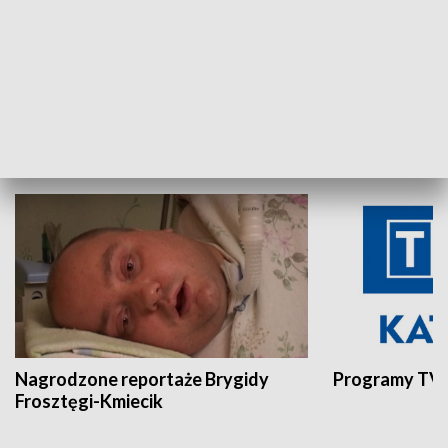
Aktualności sprzed lat
Z historią w tl
INNE
Nagrodzone reportaże Brygidy
Programy TVP
Frosztęgi-Kmiecik