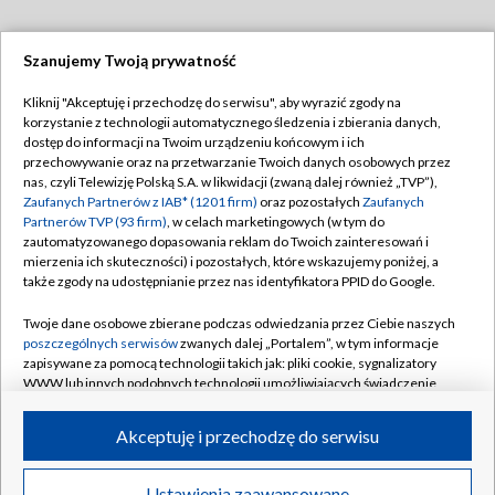
Szanujemy Twoją prywatność
Dołącz do nas:
Kliknij "Akceptuję i przechodzę do serwisu", aby wyrazić zgody na
korzystanie z technologii automatycznego śledzenia i zbierania danych,
TVP
dostęp do informacji na Twoim urządzeniu końcowym i ich
Abonament TVP
przechowywanie oraz na przetwarzanie Twoich danych osobowych przez
Regulamin TVP
nas, czyli Telewizję Polską S.A. w likwidacji (zwaną dalej również „TVP”),
Emisja w TVP
Polityka prywatności
Zaufanych Partnerów z IAB* (1201 firm)
oraz pozostałych
Zaufanych
Partnerów TVP (93 firm)
, w celach marketingowych (w tym do
Centrum informacji TVP
Moje zgody
zautomatyzowanego dopasowania reklam do Twoich zainteresowań i
mierzenia ich skuteczności) i pozostałych, które wskazujemy poniżej, a
Naziemna Telewizja Cyfrowa
Pomoc
także zgody na udostępnianie przez nas identyfikatora PPID do Google.
Sklep TVP
Biuro reklamy
Twoje dane osobowe zbierane podczas odwiedzania przez Ciebie naszych
Rada Programowa
Kontakt
poszczególnych serwisów
zwanych dalej „Portalem”, w tym informacje
zapisywane za pomocą technologii takich jak: pliki cookie, sygnalizatory
System NOS
WWW lub innych podobnych technologii umożliwiających świadczenie
dopasowanych i bezpiecznych usług, personalizację treści oraz reklam,
Informacje o nadawcy
Kanały
udostępnianie funkcji mediów społecznościowych oraz analizowanie
Akceptuję i przechodzę do serwisu
ruchu w Internecie.
Program dla prasy
©2026 Telewizja Polska S.A. w likwidacji
Biuro Reklamy
Twoje dane osobowe zbierane podczas odwiedzania przez Ciebie
Ustawienia zaawansowane