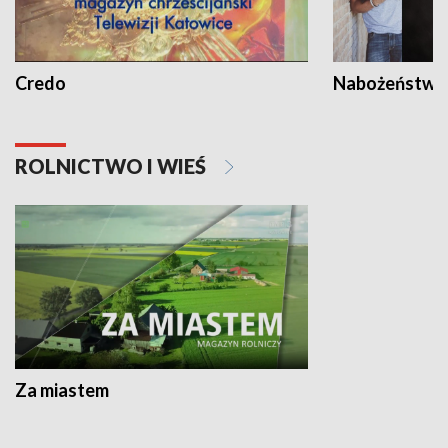
Credo
Nabożeństwa 
ROLNICTWO I WIEŚ
Za miastem