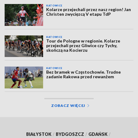
KATOWICE
Kolarze przejechali przez nasz region! Jan
Christen zwycięzcą V etapu TdP
KATOWICE
Tour de Pologne w regionie. Kolarze
przejechali przez Gliwice czy Tychy,
skończą na Kocierzu
KATOWICE
Bez bramek w Częstochowie. Trudne
zadanie Rakowa przed rewanżem
ZOBACZ WIĘCEJ
BIAŁYSTOK
/
BYDGOSZCZ
/
GDAŃSK
/