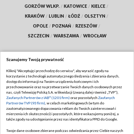
GORZÓW WLKP.
/
KATOWICE
/
KIELCE
/
KRAKÓW
/
LUBLIN
/
ŁÓDŹ
/
OLSZTYN
/
OPOLE
/
POZNAŃ
/
RZESZÓW
/
SZCZECIN
/
WARSZAWA
/
WROCŁAW
Szanujemy Twoją prywatność
Dołącz do nas:
Kliknij "Akceptuję i przechodzę do serwisu", aby wyrazić zgody na
korzystanie z technologii automatycznego śledzenia i zbierania danych,
TVP
dostęp do informacji na Twoim urządzeniu końcowym i ich
Abonament TVP
przechowywanie oraz na przetwarzanie Twoich danych osobowych przez
Regulamin TVP
nas, czyli Telewizję Polską S.A. w likwidacji (zwaną dalej również „TVP”),
Emisja w TVP
Polityka prywatności
Zaufanych Partnerów z IAB* (1201 firm)
oraz pozostałych
Zaufanych
Partnerów TVP (93 firm)
, w celach marketingowych (w tym do
Centrum informacji TVP
Moje zgody
zautomatyzowanego dopasowania reklam do Twoich zainteresowań i
mierzenia ich skuteczności) i pozostałych, które wskazujemy poniżej, a
Naziemna Telewizja Cyfrowa
Pomoc
także zgody na udostępnianie przez nas identyfikatora PPID do Google.
Sklep TVP
Biuro reklamy
Twoje dane osobowe zbierane podczas odwiedzania przez Ciebie naszych