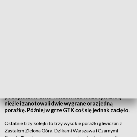
Trwająca przerwa reprezentacyjna jest więc dla koszykarzy GTK szansą na
powrót do formy. Fot. TVP3 Katowice
Tauron GTK Gliwice obecny sezon rozpoczęło z
wysokiego "c", jakim bez wątpienia było zwycięstwo
nad brązowym medalistą poprzednich rozgrywek -
Śląskiem Wrocław. W kolejnych meczach
podopieczni Pawła Turkiewicza także spisali się
nieźle i zanotowali dwie wygrane oraz jedną
porażkę. Później w grze GTK coś się jednak zacięło.
Ostatnie trzy kolejki to trzy wysokie porażki gliwiczan z
Zastalem Zielona Góra, Dzikami Warszawa i Czarnymi