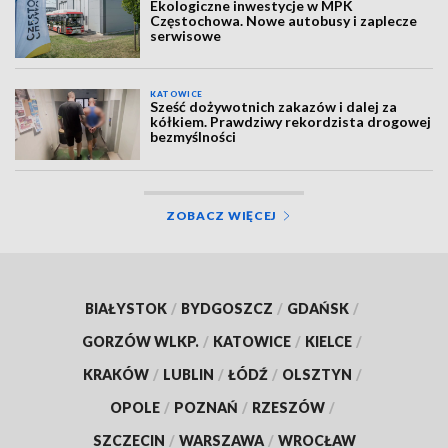
Ekologiczne inwestycje w MPK
Częstochowa. Nowe autobusy i zaplecze
serwisowe
KATOWICE
Sześć dożywotnich zakazów i dalej za
kółkiem. Prawdziwy rekordzista drogowej
bezmyślności
ZOBACZ WIĘCEJ
BIAŁYSTOK
/
BYDGOSZCZ
/
GDAŃSK
/
GORZÓW WLKP.
/
KATOWICE
/
KIELCE
/
KRAKÓW
/
LUBLIN
/
ŁÓDŹ
/
OLSZTYN
/
OPOLE
/
POZNAŃ
/
RZESZÓW
/
SZCZECIN
/
WARSZAWA
/
WROCŁAW