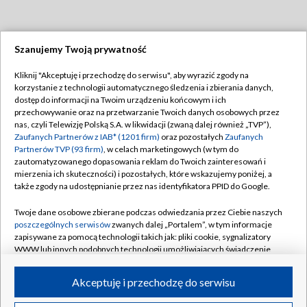
Szanujemy Twoją prywatność
Dołącz do nas:
Kliknij "Akceptuję i przechodzę do serwisu", aby wyrazić zgody na
korzystanie z technologii automatycznego śledzenia i zbierania danych,
TVP
dostęp do informacji na Twoim urządzeniu końcowym i ich
Abonament TVP
przechowywanie oraz na przetwarzanie Twoich danych osobowych przez
Regulamin TVP
nas, czyli Telewizję Polską S.A. w likwidacji (zwaną dalej również „TVP”),
Emisja w TVP
Polityka prywatności
Zaufanych Partnerów z IAB* (1201 firm)
oraz pozostałych
Zaufanych
Partnerów TVP (93 firm)
, w celach marketingowych (w tym do
Centrum informacji TVP
Moje zgody
zautomatyzowanego dopasowania reklam do Twoich zainteresowań i
mierzenia ich skuteczności) i pozostałych, które wskazujemy poniżej, a
Naziemna Telewizja Cyfrowa
Pomoc
także zgody na udostępnianie przez nas identyfikatora PPID do Google.
Sklep TVP
Biuro reklamy
Twoje dane osobowe zbierane podczas odwiedzania przez Ciebie naszych
Rada Programowa
Kontakt
poszczególnych serwisów
zwanych dalej „Portalem”, w tym informacje
zapisywane za pomocą technologii takich jak: pliki cookie, sygnalizatory
System NOS
WWW lub innych podobnych technologii umożliwiających świadczenie
dopasowanych i bezpiecznych usług, personalizację treści oraz reklam,
Informacje o nadawcy
Kanały
udostępnianie funkcji mediów społecznościowych oraz analizowanie
Akceptuję i przechodzę do serwisu
ruchu w Internecie.
Program dla prasy
©2026 Telewizja Polska S.A. w likwidacji