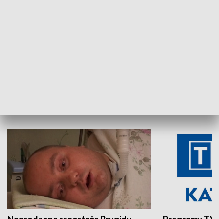
Aktualności sprzed lat
Z historią w tl
INNE