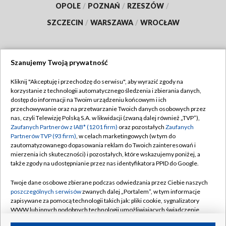
OPOLE
/
POZNAŃ
/
RZESZÓW
/
SZCZECIN
/
WARSZAWA
/
WROCŁAW
Szanujemy Twoją prywatność
Dołącz do nas:
Kliknij "Akceptuję i przechodzę do serwisu", aby wyrazić zgody na
korzystanie z technologii automatycznego śledzenia i zbierania danych,
TVP
dostęp do informacji na Twoim urządzeniu końcowym i ich
Abonament TVP
przechowywanie oraz na przetwarzanie Twoich danych osobowych przez
Regulamin TVP
nas, czyli Telewizję Polską S.A. w likwidacji (zwaną dalej również „TVP”),
Emisja w TVP
Polityka prywatności
Zaufanych Partnerów z IAB* (1201 firm)
oraz pozostałych
Zaufanych
Partnerów TVP (93 firm)
, w celach marketingowych (w tym do
Centrum informacji TVP
Moje zgody
zautomatyzowanego dopasowania reklam do Twoich zainteresowań i
mierzenia ich skuteczności) i pozostałych, które wskazujemy poniżej, a
Naziemna Telewizja Cyfrowa
Pomoc
także zgody na udostępnianie przez nas identyfikatora PPID do Google.
Sklep TVP
Biuro reklamy
Twoje dane osobowe zbierane podczas odwiedzania przez Ciebie naszych
Rada Programowa
Kontakt
poszczególnych serwisów
zwanych dalej „Portalem”, w tym informacje
zapisywane za pomocą technologii takich jak: pliki cookie, sygnalizatory
System NOS
WWW lub innych podobnych technologii umożliwiających świadczenie
dopasowanych i bezpiecznych usług, personalizację treści oraz reklam,
Informacje o nadawcy
Kanały