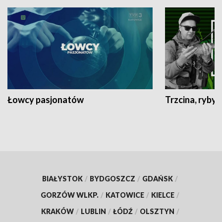
Łowcy pasjonatów
Trzcina, ryby 
BIAŁYSTOK
/
BYDGOSZCZ
/
GDAŃSK
/
GORZÓW WLKP.
/
KATOWICE
/
KIELCE
/
KRAKÓW
/
LUBLIN
/
ŁÓDŹ
/
OLSZTYN
/