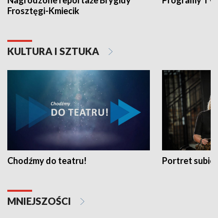
Nagrodzone reportaże Brygidy
Programy TVP
Frosztęgi-Kmiecik
KULTURA I SZTUKA
Chodźmy do teatru!
Portret subi
MNIEJSZOŚCI