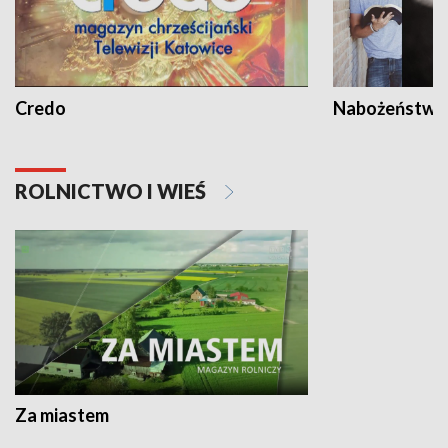
Credo
Nabożeństwa 
ROLNICTWO I WIEŚ
Za miastem