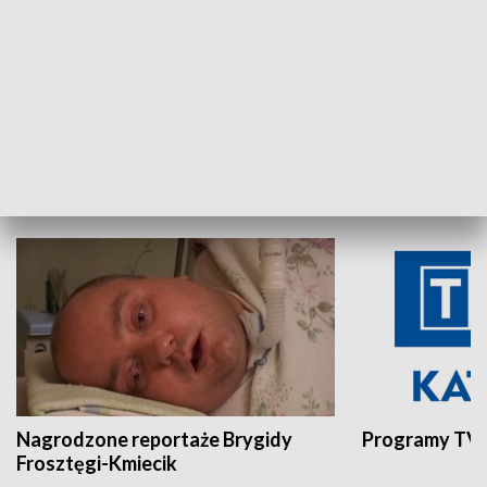
Aktualności sprzed lat
Z historią w tl
INNE
Nagrodzone reportaże Brygidy
Programy TVP
Frosztęgi-Kmiecik