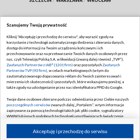
SZCZECIN
/
WARSZAWA
/
WROCŁAW
Szanujemy Twoją prywatność
Dołącz do nas:
Kliknij "Akceptuję i przechodzę do serwisu", aby wyrazić zgody na
korzystanie z technologii automatycznego śledzenia i zbierania danych,
TVP
dostęp do informacji na Twoim urządzeniu końcowym i ich
Abonament TVP
przechowywanie oraz na przetwarzanie Twoich danych osobowych przez
Regulamin TVP
nas, czyli Telewizję Polską S.A. w likwidacji (zwaną dalej również „TVP”),
Emisja w TVP
Polityka prywatności
Zaufanych Partnerów z IAB* (1201 firm)
oraz pozostałych
Zaufanych
Partnerów TVP (93 firm)
, w celach marketingowych (w tym do
Centrum informacji TVP
Moje zgody
zautomatyzowanego dopasowania reklam do Twoich zainteresowań i
mierzenia ich skuteczności) i pozostałych, które wskazujemy poniżej, a
Naziemna Telewizja Cyfrowa
Pomoc
także zgody na udostępnianie przez nas identyfikatora PPID do Google.
Sklep TVP
Biuro reklamy
Twoje dane osobowe zbierane podczas odwiedzania przez Ciebie naszych
Rada Programowa
Kontakt
poszczególnych serwisów
zwanych dalej „Portalem”, w tym informacje
zapisywane za pomocą technologii takich jak: pliki cookie, sygnalizatory
System NOS
WWW lub innych podobnych technologii umożliwiających świadczenie
dopasowanych i bezpiecznych usług, personalizację treści oraz reklam,
Informacje o nadawcy
Kanały
udostępnianie funkcji mediów społecznościowych oraz analizowanie
Akceptuję i przechodzę do serwisu
ruchu w Internecie.
Program dla prasy