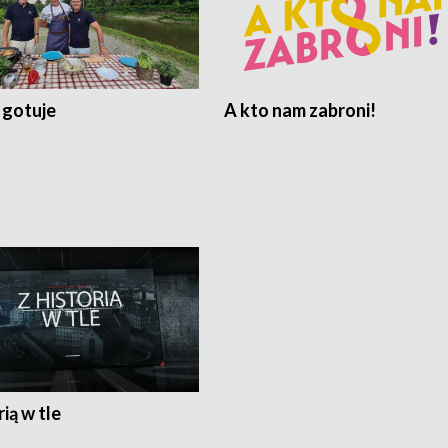
 gotuje
A kto nam zabroni!
rią w tle