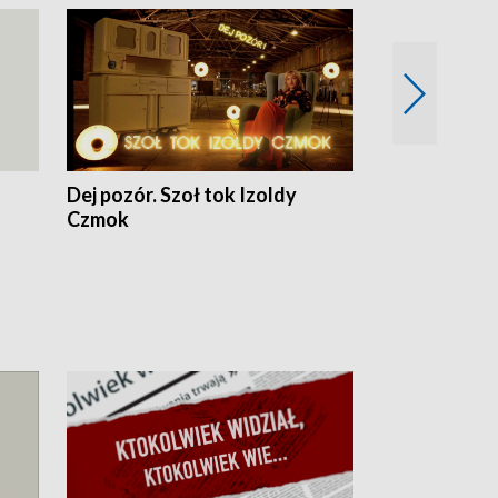
Dej pozór. Szoł tok Izoldy
Dzień z blisk
Czmok