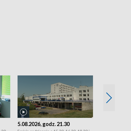
5.08.2026, godz. 21.30
5.08.2026, g