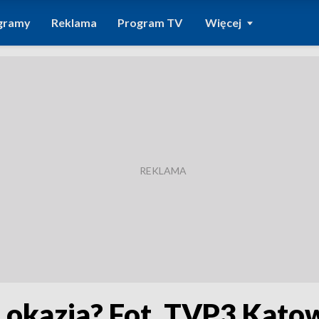
gramy
Reklama
Program TV
Więcej
o okazja? Fot. TVP3 Kato