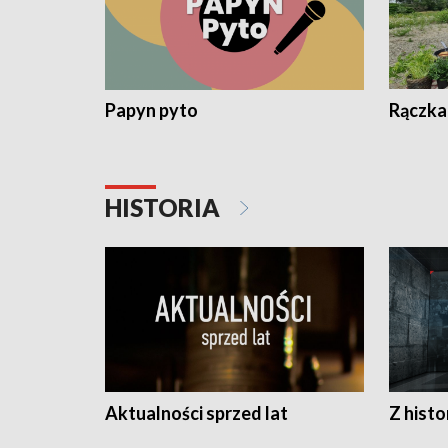
Papyn pyto
Rączka
HISTORIA
Aktualności sprzed lat
Z histo