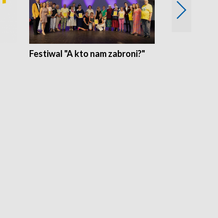
Festiwal "A kto nam zabroni?"
Mikrokosmo