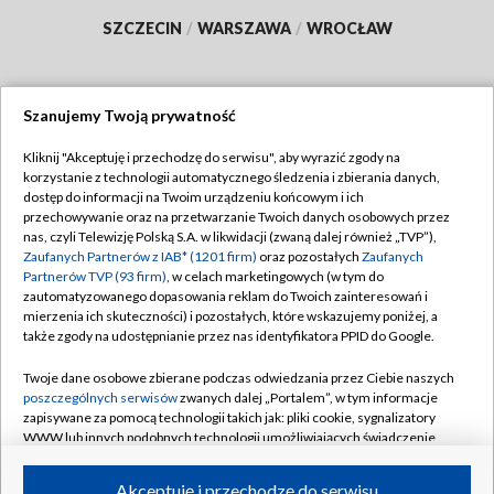
SZCZECIN
/
WARSZAWA
/
WROCŁAW
Szanujemy Twoją prywatność
Dołącz do nas:
Kliknij "Akceptuję i przechodzę do serwisu", aby wyrazić zgody na
korzystanie z technologii automatycznego śledzenia i zbierania danych,
TVP
dostęp do informacji na Twoim urządzeniu końcowym i ich
Abonament TVP
przechowywanie oraz na przetwarzanie Twoich danych osobowych przez
Regulamin TVP
nas, czyli Telewizję Polską S.A. w likwidacji (zwaną dalej również „TVP”),
Emisja w TVP
Polityka prywatności
Zaufanych Partnerów z IAB* (1201 firm)
oraz pozostałych
Zaufanych
Partnerów TVP (93 firm)
, w celach marketingowych (w tym do
Centrum informacji TVP
Moje zgody
zautomatyzowanego dopasowania reklam do Twoich zainteresowań i
mierzenia ich skuteczności) i pozostałych, które wskazujemy poniżej, a
Naziemna Telewizja Cyfrowa
Pomoc
także zgody na udostępnianie przez nas identyfikatora PPID do Google.
Sklep TVP
Biuro reklamy
Twoje dane osobowe zbierane podczas odwiedzania przez Ciebie naszych
Rada Programowa
Kontakt
poszczególnych serwisów
zwanych dalej „Portalem”, w tym informacje
zapisywane za pomocą technologii takich jak: pliki cookie, sygnalizatory
System NOS
WWW lub innych podobnych technologii umożliwiających świadczenie
dopasowanych i bezpiecznych usług, personalizację treści oraz reklam,
Informacje o nadawcy
Kanały
udostępnianie funkcji mediów społecznościowych oraz analizowanie
Akceptuję i przechodzę do serwisu