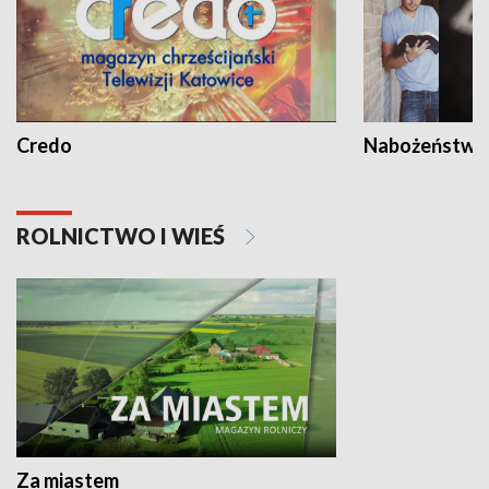
Credo
Nabożeństwa 
ROLNICTWO I WIEŚ
Za miastem