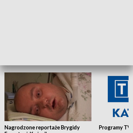
Aktualności sprzed lat
Z historią w tl
INNE
Nagrodzone reportaże Brygidy
Programy TVP