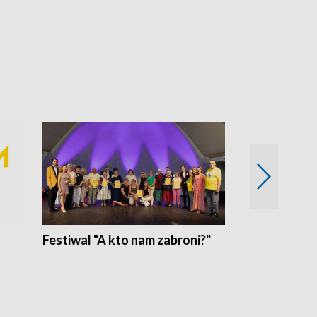
Festiwal "A kto nam zabroni?"
Mikrokosmo