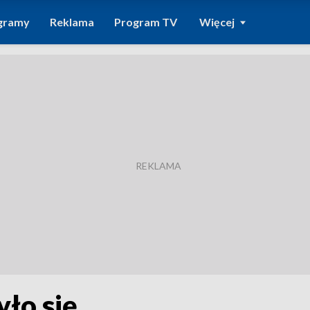
gramy
Reklama
Program TV
Więcej
yło się