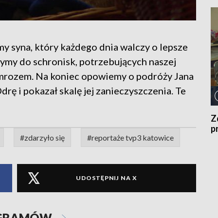
y syna, który każdego dnia walczy o lepsze
zymy do schronisk, potrzebujących naszej
 mrozem. Na koniec opowiemy o podróży Jana
rę i pokazał skalę jej zanieczyszczenia. Te
Z
p
#zdarzyło się
#reportaże tvp3 katowice
UDOSTĘPNIJ NA X
OGRAMÓW