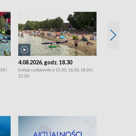
4.08.2026, godz. 18.30
3.08.2026, g
30 i
Emisja codziennie o 15.30, 16.30, 18.30 i
Emisja codziennie
21.30.
oraz 21.30