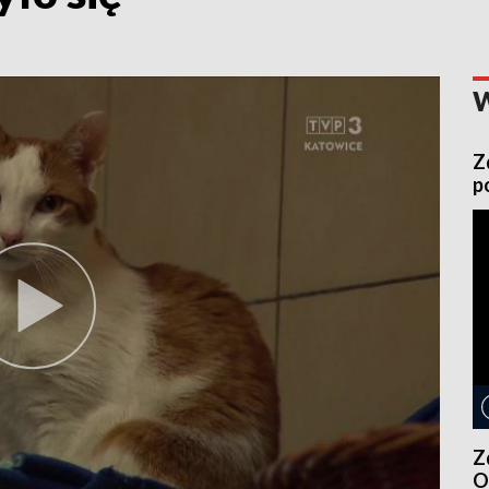
Z
p
Z
O