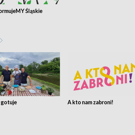
ormujeMY Śląskie
 gotuje
A kto nam zabroni!