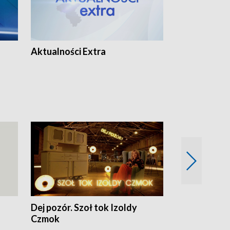
Aktualności Extra
Dej pozór. Szoł tok Izoldy
Dzień z blisk
Czmok