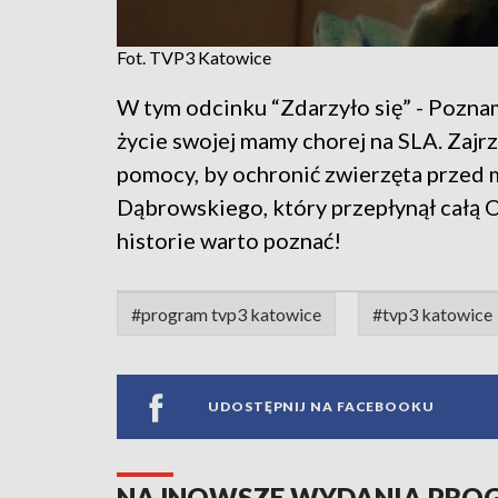
Fot. TVP3 Katowice
W tym odcinku “Zdarzyło się” - Poznam
życie swojej mamy chorej na SLA. Zajr
pomocy, by ochronić zwierzęta przed
Dąbrowskiego, który przepłynął całą Od
historie warto poznać!
#program tvp3 katowice
#tvp3 katowice
UDOSTĘPNIJ NA FACEBOOKU
NAJNOWSZE WYDANIA PR