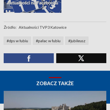
Źródło:
Aktualności TVP3 Katowice
#dps w łubiu
#pałac w łubiu
#jubileusz
ZOBACZ TAKŻE