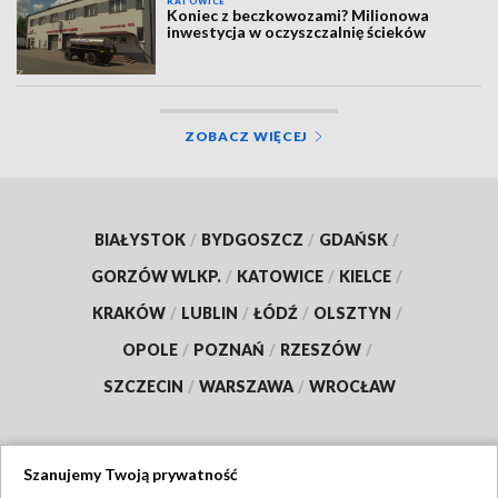
KATOWICE
Koniec z beczkowozami? Milionowa
inwestycja w oczyszczalnię ścieków
ZOBACZ WIĘCEJ
BIAŁYSTOK
/
BYDGOSZCZ
/
GDAŃSK
/
GORZÓW WLKP.
/
KATOWICE
/
KIELCE
/
KRAKÓW
/
LUBLIN
/
ŁÓDŹ
/
OLSZTYN
/
OPOLE
/
POZNAŃ
/
RZESZÓW
/
SZCZECIN
/
WARSZAWA
/
WROCŁAW
Szanujemy Twoją prywatność
Dołącz do nas: