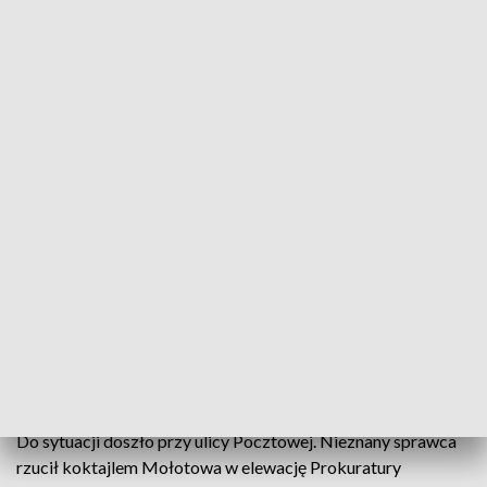
Policjanci zatrzymali mężczyznę, który miał rzucić butelką z łatwopalną
substancją w budynek prokuratury. Fot. TVP3 Katowice
Poszukiwania trwały od środy. Katowiccy policjanci
zatrzymali mężczyznę, który miał rzucić butelką z
łatwopalną substancją w budynek prokuratury.
Mężczyzna wpadł w ręce kryminalnych w
śródmieściu Katowic. Śledczy ustalają teraz
dokładne okoliczności tej sprawy.
Do sytuacji doszło przy ulicy Pocztowej. Nieznany sprawca
rzucił koktajlem Mołotowa w elewację Prokuratury