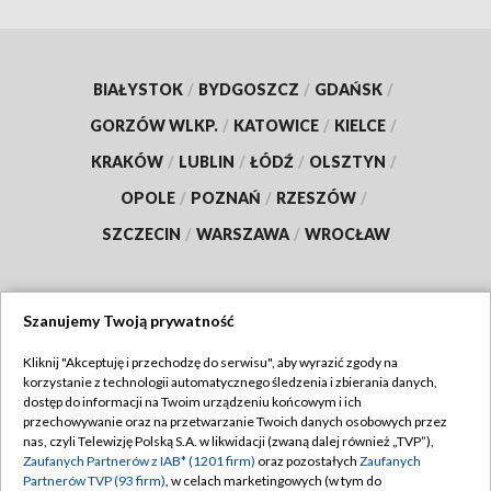
BIAŁYSTOK
/
BYDGOSZCZ
/
GDAŃSK
/
GORZÓW WLKP.
/
KATOWICE
/
KIELCE
/
KRAKÓW
/
LUBLIN
/
ŁÓDŹ
/
OLSZTYN
/
OPOLE
/
POZNAŃ
/
RZESZÓW
/
SZCZECIN
/
WARSZAWA
/
WROCŁAW
Szanujemy Twoją prywatność
Dołącz do nas:
Kliknij "Akceptuję i przechodzę do serwisu", aby wyrazić zgody na
korzystanie z technologii automatycznego śledzenia i zbierania danych,
TVP
dostęp do informacji na Twoim urządzeniu końcowym i ich
Abonament TVP
przechowywanie oraz na przetwarzanie Twoich danych osobowych przez
Regulamin TVP
nas, czyli Telewizję Polską S.A. w likwidacji (zwaną dalej również „TVP”),
Emisja w TVP
Polityka prywatności
Zaufanych Partnerów z IAB* (1201 firm)
oraz pozostałych
Zaufanych
Partnerów TVP (93 firm)
, w celach marketingowych (w tym do