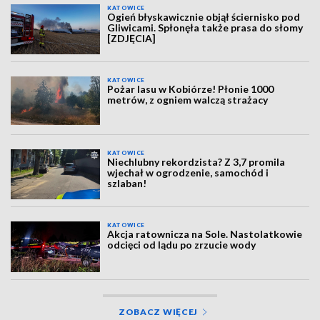
KATOWICE
Ogień błyskawicznie objął ściernisko pod
Gliwicami. Spłonęła także prasa do słomy
[ZDJĘCIA]
KATOWICE
Pożar lasu w Kobiórze! Płonie 1000
metrów, z ogniem walczą strażacy
KATOWICE
Niechlubny rekordzista? Z 3,7 promila
wjechał w ogrodzenie, samochód i
szlaban!
KATOWICE
Akcja ratownicza na Sole. Nastolatkowie
odcięci od lądu po zrzucie wody
ZOBACZ WIĘCEJ