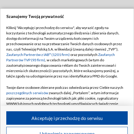
Szanujemy Twoją prywatność
Dołącz do nas:
Kliknij "Akceptuję i przechodzę do serwisu", aby wyrazić zgody na
korzystanie z technologii automatycznego śledzenia i zbierania danych,
TVP
dostęp do informacji na Twoim urządzeniu końcowym i ich
Abonament TVP
przechowywanie oraz na przetwarzanie Twoich danych osobowych przez
Regulamin TVP
nas, czyli Telewizję Polską S.A. w likwidacji (zwaną dalej również „TVP”),
Emisja w TVP
Polityka prywatności
Zaufanych Partnerów z IAB* (1201 firm)
oraz pozostałych
Zaufanych
Partnerów TVP (93 firm)
, w celach marketingowych (w tym do
Centrum informacji TVP
Moje zgody
zautomatyzowanego dopasowania reklam do Twoich zainteresowań i
mierzenia ich skuteczności) i pozostałych, które wskazujemy poniżej, a
Naziemna Telewizja Cyfrowa
Pomoc
także zgody na udostępnianie przez nas identyfikatora PPID do Google.
Sklep TVP
Biuro reklamy
Twoje dane osobowe zbierane podczas odwiedzania przez Ciebie naszych
Rada Programowa
Kontakt
poszczególnych serwisów
zwanych dalej „Portalem”, w tym informacje
zapisywane za pomocą technologii takich jak: pliki cookie, sygnalizatory
System NOS
WWW lub innych podobnych technologii umożliwiających świadczenie
dopasowanych i bezpiecznych usług, personalizację treści oraz reklam,
Informacje o nadawcy
Kanały
udostępnianie funkcji mediów społecznościowych oraz analizowanie
Akceptuję i przechodzę do serwisu
ruchu w Internecie.
Program dla prasy
©2026 Telewizja Polska S.A. w likwidacji
Biuro Reklamy
Twoje dane osobowe zbierane podczas odwiedzania przez Ciebie
Ustawienia zaawansowane