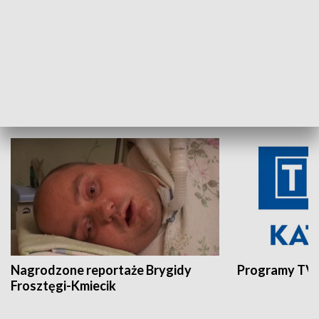
Aktualności sprzed lat
Z historią w tl
INNE
Nagrodzone reportaże Brygidy
Programy TVP
Frosztęgi-Kmiecik