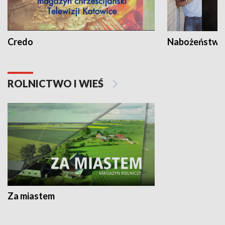
Credo
Nabożeństwa 
ROLNICTWO I WIEŚ
Za miastem