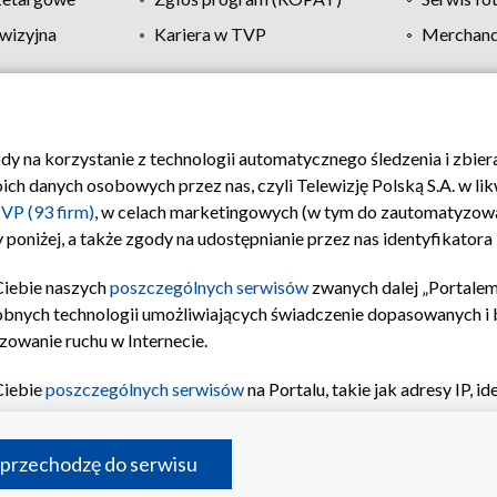
wizyjna
Kariera w TVP
Merchandi
Polityka prywatności
Moje zgody
Pomoc
Biuro re
ody na korzystanie z technologii automatycznego śledzenia i zbie
 danych osobowych przez nas, czyli Telewizję Polską S.A. w likw
VP (93 firm)
, w celach marketingowych (w tym do zautomatyzow
 poniżej, a także zgody na udostępnianie przez nas identyfikator
Ciebie naszych
poszczególnych serwisów
zwanych dalej „Portalem
obnych technologii umożliwiających świadczenie dopasowanych i be
zowanie ruchu w Internecie.
Ciebie
poszczególnych serwisów
na Portalu, takie jak adresy IP, 
sach Portalu czy historia odwiedzin będą przetwarzane przez TV
ji: przechowywania informacji na urządzeniu lub dostęp do nich,
©2026 Telewizja Polska S.A. w likwidacji
 przechodzę do serwisu
enia profilu spersonalizowanych treści, wyboru spersonalizowany
inii odbiorców, opracowywania i ulepszania produktów, zapewnie