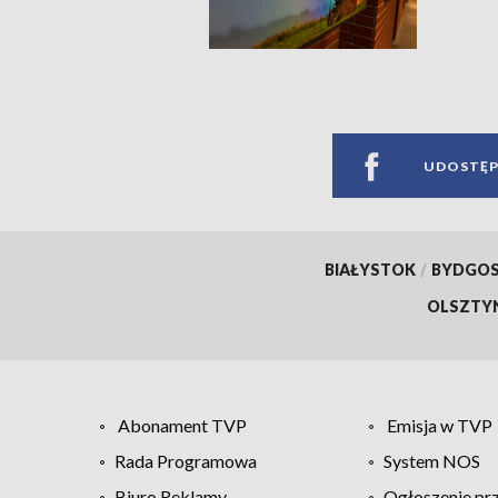
UDOSTĘP
BIAŁYSTOK
/
BYDGO
OLSZTY
Abonament TVP
Emisja w TVP
Rada Programowa
System NOS
Biuro Reklamy
Ogłoszenie pr