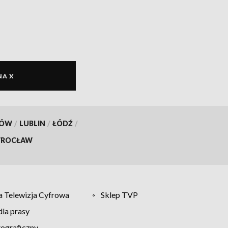
NA X
KÓW
/
LUBLIN
/
ŁÓDŹ
/
ROCŁAW
 Telewizja Cyfrowa
Sklep TVP
la prasy
tograficzny