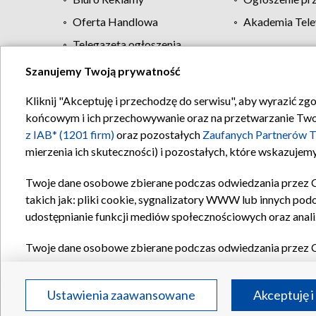
Oferta Handlowa
Akademia Tele
Telegazeta ogłoszenia
Szanujemy Twoją prywatność
Regulamin TVP
Kliknij "Akceptuję i przechodzę do serwisu", aby wyrazić zg
końcowym i ich przechowywanie oraz na przetwarzanie Twoich
z IAB* (1201 firm)
oraz pozostałych
Zaufanych Partnerów T
mierzenia ich skuteczności) i pozostałych, które wskazujemy
Twoje dane osobowe zbierane podczas odwiedzania przez 
takich jak: pliki cookie, sygnalizatory WWW lub innych pod
udostępnianie funkcji mediów społecznościowych oraz anali
Twoje dane osobowe zbierane podczas odwiedzania przez 
plików cookie, informacje o Twoich wyszukiwaniach w serwi
Partnerów TVP
dla realizacji następujących celów i funkc
Ustawienia zaawansowane
Akceptuję i
reklam, tworzenia profilu spersonalizowanych reklam, tworz
treści, stosowania badań rynkowych w celu generowania op