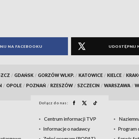
NIJ NA FACEBOOKU
UDOSTĘPNIJ 
SZCZ
/
GDAŃSK
/
GORZÓW WLKP.
/
KATOWICE
/
KIELCE
/
KRA
N
/
OPOLE
/
POZNAŃ
/
RZESZÓW
/
SZCZECIN
/
WARSZAWA
/
W
Dołącz do nas:
Centrum informacji TVP
Naziemna
Informacje o nadawcy
Program d
zetargowe
Zgłoś program (ROPAT)
Serwis fo