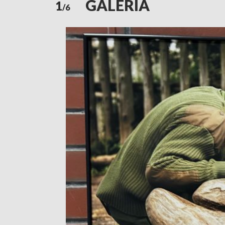
GALERIA
1
/6