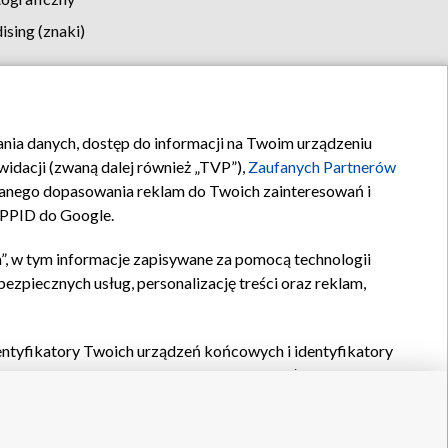
sing (znaki)
klamy
Kontakt
rania danych, dostęp do informacji na Twoim urządzeniu
idacji (zwaną dalej również „TVP”),
Zaufanych Partnerów
anego dopasowania reklam do Twoich zainteresowań i
a PPID do Google.
”, w tym informacje zapisywane za pomocą technologii
zpiecznych usług, personalizację treści oraz reklam,
identyfikatory Twoich urządzeń końcowych i identyfikatory
P,
Zaufanych Partnerów z IAB
oraz pozostałych
Zaufanych
 wyboru podstawowych reklam, wyboru spersonalizowanych
ch treści, pomiaru wydajności reklam, pomiaru wydajności
nia bezpieczeństwa, zapobiegania oszustwom i usuwania