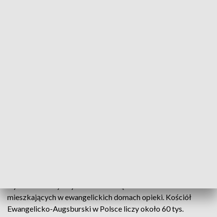
jest werset biblijny, zadanie na dany dzień oraz
niespodzianka” – wyjaśniła.
W parafiach odbywają się tradycyjne adwentówki i
gwiazdki, czyli spotkania dla młodych i seniorów, a także
rekolekcje dla rodzin.
Rozprowadzane są świece
Wigilijnego Dzieła Pomocy Dzieciom, w ramach
ekumenicznej akcji, którą prowadzą Diakonia Kościoła
ewangelicko-augsburskiego, ewangelicko-reformowanego,
Caritas Kościoła rzymskokatolickiego i Eleos Kościoła
prawosławnego.
Generalny Wizytator Nauczania Kościelnego Ewa Below
oraz wydawnictwo Augustana zorganizowały
tradycyjnie akcję „Kartki dla seniorów”.
Ręcznie
wykonane karty z życzeniami trafią do seniorów
mieszkających w ewangelickich domach opieki. Kościół
Ewangelicko-Augsburski w Polsce liczy około 60 tys.