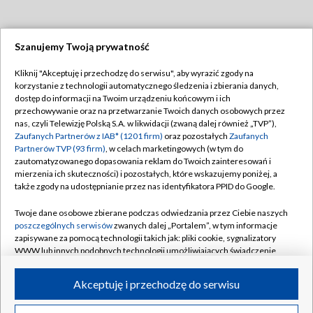
Szanujemy Twoją prywatność
Dołącz do nas:
Kliknij "Akceptuję i przechodzę do serwisu", aby wyrazić zgody na
korzystanie z technologii automatycznego śledzenia i zbierania danych,
TVP
dostęp do informacji na Twoim urządzeniu końcowym i ich
Abonament TVP
przechowywanie oraz na przetwarzanie Twoich danych osobowych przez
Regulamin TVP
nas, czyli Telewizję Polską S.A. w likwidacji (zwaną dalej również „TVP”),
Emisja w TVP
Polityka prywatności
Zaufanych Partnerów z IAB* (1201 firm)
oraz pozostałych
Zaufanych
Partnerów TVP (93 firm)
, w celach marketingowych (w tym do
Centrum informacji TVP
Moje zgody
zautomatyzowanego dopasowania reklam do Twoich zainteresowań i
mierzenia ich skuteczności) i pozostałych, które wskazujemy poniżej, a
Naziemna Telewizja Cyfrowa
Pomoc
także zgody na udostępnianie przez nas identyfikatora PPID do Google.
Sklep TVP
Biuro reklamy
Twoje dane osobowe zbierane podczas odwiedzania przez Ciebie naszych
Rada Programowa
Kontakt
poszczególnych serwisów
zwanych dalej „Portalem”, w tym informacje
zapisywane za pomocą technologii takich jak: pliki cookie, sygnalizatory
System NOS
WWW lub innych podobnych technologii umożliwiających świadczenie
dopasowanych i bezpiecznych usług, personalizację treści oraz reklam,
Informacje o nadawcy
Kanały
udostępnianie funkcji mediów społecznościowych oraz analizowanie
Akceptuję i przechodzę do serwisu
ruchu w Internecie.
Program dla prasy
©2026 Telewizja Polska S.A. w likwidacji
Biuro Reklamy