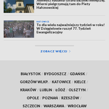
Jubileusz nadania tytułu bazyliki mniejszej.
Wierni pielgrzymują tam do Piety
Hałcnowskiej
KATOWICE
To dla wielu najważniejszy tydzień w roku!
W Dzięgielowie ruszył 77. Tydzień
Ewangelizacyjny
ZOBACZ WIĘCEJ
BIAŁYSTOK
/
BYDGOSZCZ
/
GDAŃSK
/
GORZÓW WLKP.
/
KATOWICE
/
KIELCE
/
KRAKÓW
/
LUBLIN
/
ŁÓDŹ
/
OLSZTYN
/
OPOLE
/
POZNAŃ
/
RZESZÓW
/
SZCZECIN
/
WARSZAWA
/
WROCŁAW