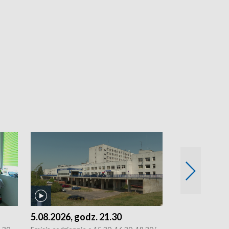
5.08.2026, godz. 21.30
5.08.2026, g