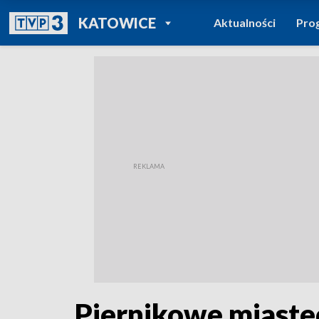
POWRÓT DO
KATOWICE
Aktualności
Pro
TVP REGIONY
Piernikowe miaste