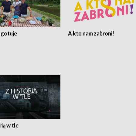
 gotuje
A kto nam zabroni!
rią w tle