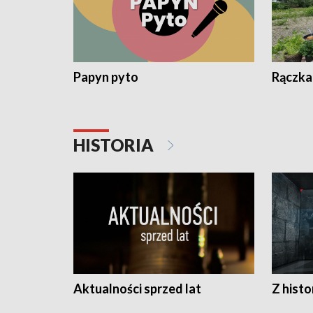
Papyn pyto
Rączka
HISTORIA
Aktualności sprzed lat
Z histo