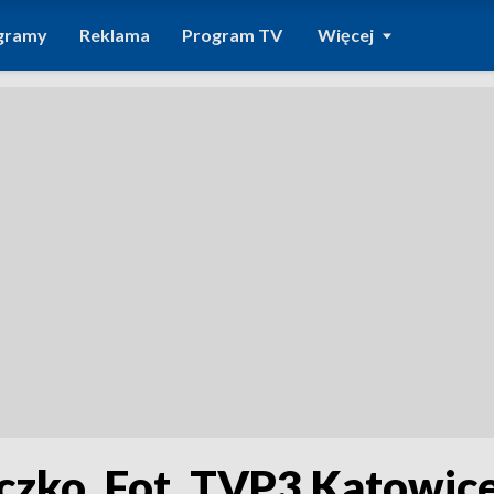
gramy
Reklama
Program TV
Więcej
czko. Fot. TVP3 Katowic