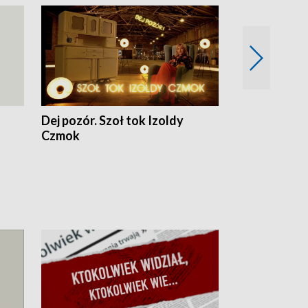
Dej pozór. Szoł tok Izoldy
Dzień z blisk
Czmok