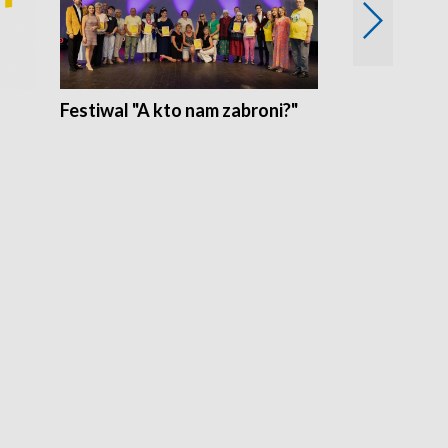
Festiwal "A kto nam zabroni?"
Mikrokosmo