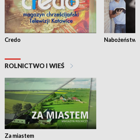
Credo
Nabożeństwa 
ROLNICTWO I WIEŚ
Za miastem