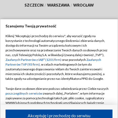
SZCZECIN
/
WARSZAWA
/
WROCŁAW
Szanujemy Twoją prywatność
Dołącz do nas:
Kliknij "Akceptuję i przechodzę do serwisu", aby wyrazić zgody na
korzystanie z technologii automatycznego śledzenia i zbierania danych,
TVP
dostęp do informacji na Twoim urządzeniu końcowym i ich
Abonament TVP
przechowywanie oraz na przetwarzanie Twoich danych osobowych przez
Regulamin TVP
nas, czyli Telewizję Polską S.A. w likwidacji (zwaną dalej również „TVP”),
Emisja w TVP
Polityka prywatności
Zaufanych Partnerów z IAB* (1201 firm)
oraz pozostałych
Zaufanych
Partnerów TVP (93 firm)
, w celach marketingowych (w tym do
Centrum informacji TVP
Moje zgody
zautomatyzowanego dopasowania reklam do Twoich zainteresowań i
mierzenia ich skuteczności) i pozostałych, które wskazujemy poniżej, a
Naziemna Telewizja Cyfrowa
Pomoc
także zgody na udostępnianie przez nas identyfikatora PPID do Google.
Sklep TVP
Biuro reklamy
Twoje dane osobowe zbierane podczas odwiedzania przez Ciebie naszych
Rada Programowa
Kontakt
poszczególnych serwisów
zwanych dalej „Portalem”, w tym informacje
zapisywane za pomocą technologii takich jak: pliki cookie, sygnalizatory
System NOS
WWW lub innych podobnych technologii umożliwiających świadczenie
dopasowanych i bezpiecznych usług, personalizację treści oraz reklam,
Informacje o nadawcy
Kanały
udostępnianie funkcji mediów społecznościowych oraz analizowanie
Akceptuję i przechodzę do serwisu
ruchu w Internecie.
Program dla prasy