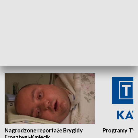
Aktualności sprzed lat
Z historią w tl
INNE
Nagrodzone reportaże Brygidy
Programy TVP
Frosztęgi-Kmiecik