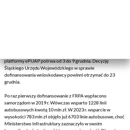
FRPA korzystało 45 organizatorów transportu publicznego
w woj. śląskim: 36 gmin, 7 powiatów i 2 związki powiatowo-
gminne. W 2024 r. z funduszu finansowano linie o łącznej
długości ok. 8800 km. Najdłuższa dofinansowywana
dotychczas linia liczy ponad 112 km i łączy Rycerkę Górną z
Żywcem.
Nabór wniosków do FRPA na 2025 r. za pośrednictwem
platformy ePUAP potrwa od 3 do 9 grudnia. Decyzję
Śląskiego Urzędu Wojewódzkiego w sprawie
dofinansowania wnioskodawcy powinni otrzymać do 23
grudnia.
Po raz pierwszy dofinansowanie z FRPA wypłacono
samorządom w 2019 r. Wówczas wsparto 1228 linii
autobusowych kwotą 10 mln zł. W 2023 r. wsparcie w
wysokości 783 mln zł objęło już 6703 linie autobusowe, choć
Ministerstwo Infrastruktury zaznaczyło w swoim