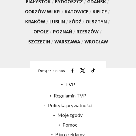
BIAŁYSTOK
/
BYDGOSZCZ
/
GDAŃSK
/
GORZÓW WLKP.
/
KATOWICE
/
KIELCE
/
KRAKÓW
/
LUBLIN
/
ŁÓDŹ
/
OLSZTYN
/
OPOLE
/
POZNAŃ
/
RZESZÓW
/
SZCZECIN
/
WARSZAWA
/
WROCŁAW
Dołącz do nas:
TVP
Abonament TVP
Regulamin TVP
Emisja w TVP
Polityka prywatności
Centrum informacji TVP
Moje zgody
Naziemna Telewizja Cyfrowa
Pomoc
Sklep TVP
Biuro reklamy