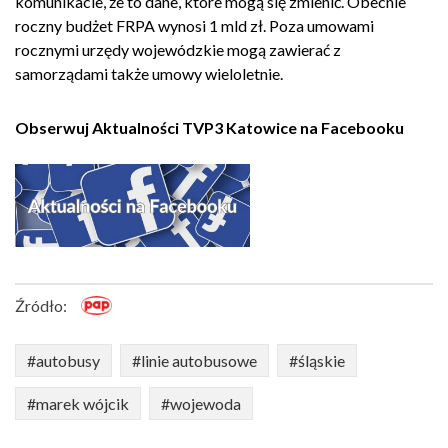
komunikacie, że to dane, które mogą się zmienić. Obecnie
roczny budżet FRPA wynosi 1 mld zł. Poza umowami
rocznymi urzędy wojewódzkie mogą zawierać z
samorządami także umowy wieloletnie.
Obserwuj Aktualności TVP3 Katowice na Facebooku
Źródło:
#autobusy
#linie autobusowe
#śląskie
#marek wójcik
#wojewoda